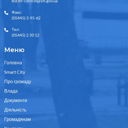
lbd.mr-control@sm.gov.ua
Факс:
(05445) 3-95-62
Тел:
(05445) 2 30 12
Меню
Головна
Smart City
Про громаду
Влада
Документи
Діяльність
Громадянам