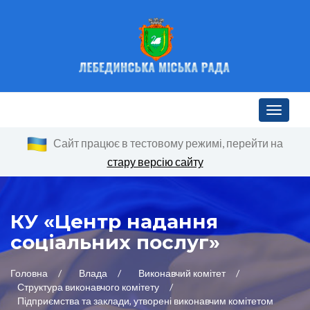
Toggle n
Сайт працює в тестовому режимі, перейти на
стару версію сайту
КУ «Центр надання
соціальних послуг»
Головна
Влада
Виконавчий комітет
Структура виконавчого комітету
Підприємства та заклади, утворені виконавчим комітетом