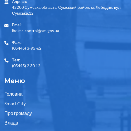
Адреса:
42200 Сумська область, Сумський район, м. Лебедин, вул.
Сумська,12
Email:
lbd.mr-control@sm.gov.ua
Факс:
(05445) 3-95-62
Тел:
(05445) 2 30 12
Меню
Головна
Smart City
Про громаду
Влада