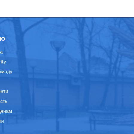
ю
а
ity
омаду
нти
ість
дянам
ти