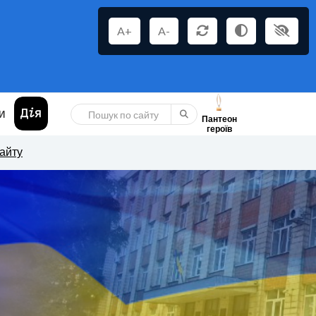
A+
A-
И
Пантеон
героїв
сайту