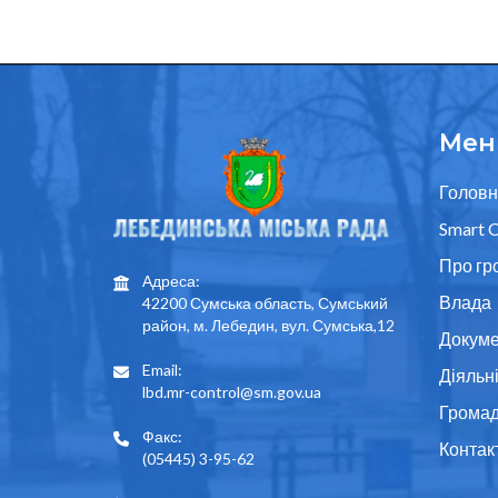
Мен
Головн
Smart C
Про гр
Адреса:
Влада
42200 Сумська область, Сумський
район, м. Лебедин, вул. Сумська,12
Докуме
Email:
Діяльн
lbd.mr-control@sm.gov.ua
Грома
Факс:
Контак
(05445) 3-95-62