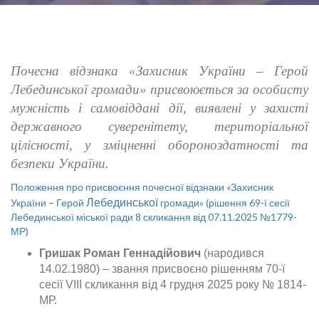
Почесна відзнака «Захисник України – Герой
Лебединської громади» присвоюється за особисту
мужність і самовіддані дії, виявлені у захисті
державного суверенітету, територіальної
цілісності, у зміцненні обороноздатності та
безпеки України.
Положення про присвоєння почесної відзнаки «Захисник
Лебединської
України – Герой
громади»
(рішення 69-ї сесії
Лебединської міської ради 8 скликання від 07.11.2025 №1779-
МР)
Гришак Роман Геннадійович
(народився
14.02.1980) – звання присвоєно рішенням 70-ї
сесії VIII скликання від 4 грудня 2025 року № 1814-
МР.