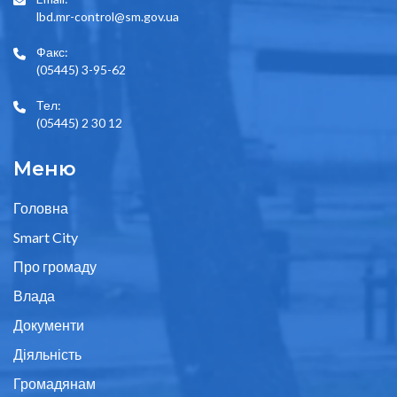
lbd.mr-control@sm.gov.ua
Факс:
(05445) 3-95-62
Тел:
(05445) 2 30 12
Меню
Головна
Smart City
Про громаду
Влада
Документи
Діяльність
Громадянам