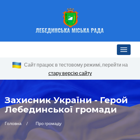
Toggle n
Сайт працює в тестовому режимі, перейти на
стару версію сайту
Захисник України - Герой
Лебединської громади
Головна
Про громаду