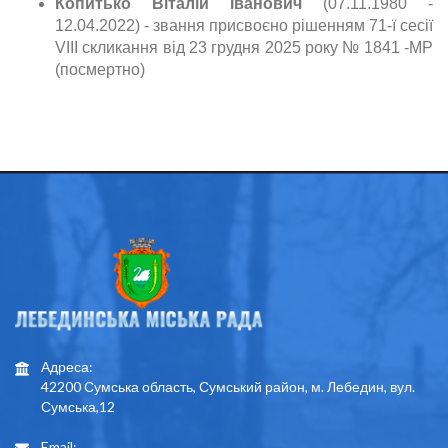
Копитько Віталій Іванович
(07.11.1980 -
12.04.2022) -
звання присвоєно рішенням 71-ї сесії
VIII скликання від 23 грудня 2025 року № 1841 -МР
(посмертно)
Адреса:
42200 Сумська область, Сумський район, м. Лебедин, вул.
Сумська,12
Email: