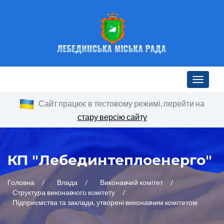
Toggle n
Сайт працює в тестовому режимі, перейти на
стару версію сайту
КП "Лебединтеплоенерго"
Головна
Влада
Виконавчий комітет
Структура виконавчого комітету
Підприємства та заклади, утворені виконавчим комітетом