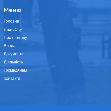
Меню
Головна
Smart City
Про громаду
Влада
Документи
Діяльність
Громадянам
Контакти