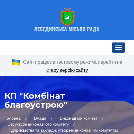
Toggle n
Сайт працює в тестовому режимі, перейти на
стару версію сайту
КП "Комбінат
благоустрою"
Головна
Влада
Виконавчий комітет
Структура виконавчого комітету
Підприємства та заклади, утворені виконавчим комітетом