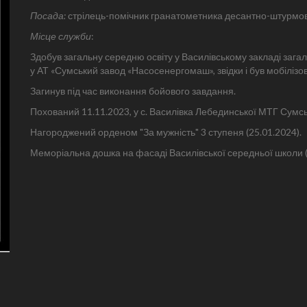
Посада:
стрілець-помічник гранатометника десантно-штурмової
Місце служби
:
Здобув загальну середню освіту у Василівському закладі загал
у АТ «Сумський завод «Насосенергомаш», звідки і був мобіліз
Загинув під час виконання бойового завдання.
Похований 11.11.2023, у с. Василівка Лебединської МТГ Сумсь
Нагороджений орденом "За мужність" 3 ступеня (25.01.2024).
Меморіальна дошка на фасаді Василівської середньої школи (