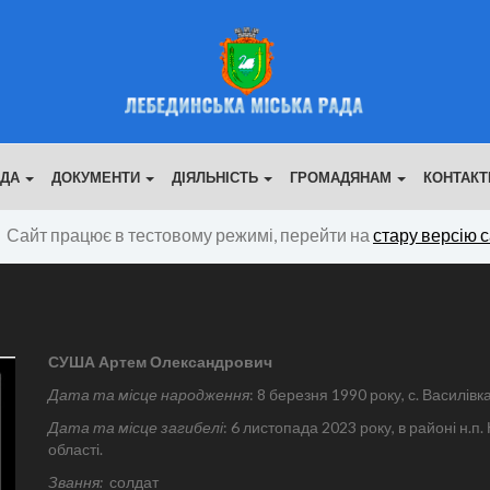
АДА
ДОКУМЕНТИ
ДІЯЛЬНІСТЬ
ГРОМАДЯНАМ
КОНТАКТ
Сайт працює в тестовому режимі, перейти на
стару версію 
СУША Артем Олександрович
Дата та місце народження
: 8 березня 1990 року, с. Василів
Дата та місце загибелі
: 6 листопада 2023 року, в районі н.
області.
Звання:
солдат