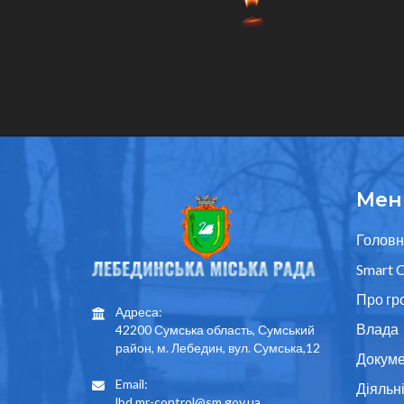
Мен
Головн
Smart C
Про гр
Адреса:
Влада
42200 Сумська область, Сумський
район, м. Лебедин, вул. Сумська,12
Докуме
Email:
Діяльн
lbd.mr-control@sm.gov.ua