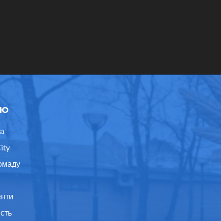
ю
а
ity
омаду
нти
ість