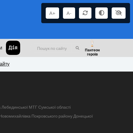
A+
A-
И
Пантеон
героїв
сайту
ка Лебединської МТГ Сумської області
п. Новомихайлівка Покровського району Донецької