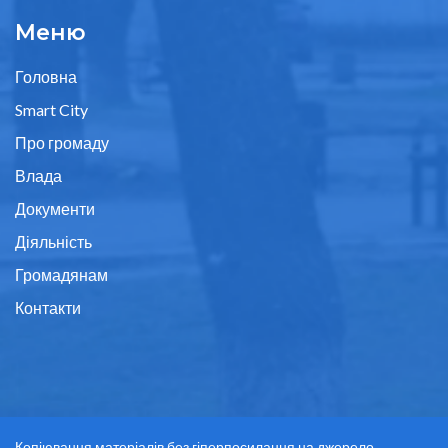
Меню
Головна
Smart City
Про громаду
Влада
Документи
Діяльність
Громадянам
Контакти
Копіювання матеріалів без гіперпосилання на джерело