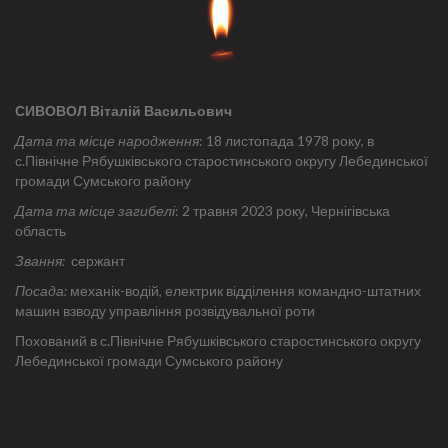
СИВОВОЛ Віталій Васильович
Дата та місце народження
: 18 листопада 1978 року, в
с.Північне Рябушківського старостинського округу Лебединської
громади Сумського району
Дата та місце загибелі
: 2 травня 2023 року, Чернігівська
область
Звання:
сержант
Посада:
механік-водій, електрик відділення командно-штатних
машин взводу управління розвідувальної роти
Похований в с.Північне Рябушківського старостинського округу
Лебединської громади Сумського району