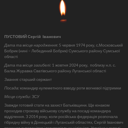
ПУСТОВИЙ Сергій Іванович
Дата та місце народження
: 5 червня 1974 року, с.Московський
Бобрик (нині – Лебединий Бобрик) Сумського району Сумської
області
Дата та місце загибелі
: 1 жовтня 2024 року, поблизу н.п. с.
Балка Журавка Сватівського району Луганської області
Звання:
старший сержант
Посада:
командир кулеметного взводу роти вогневої підтримки
Місце служби
: ЗСУ
Завжди готовий стати на захист Батьківщини. Ще юнаком
проходив строкову військову службу на посаді командира
відділення. З 2014 року, коли російська федерація розпочала
гібридну війну в Донецькій і Луганській областях, Сергій Іванович
захищав суверенітет і територіальну цілісність України у складі