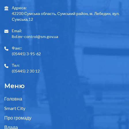
Адреса:
42200 Сумська область, Сумський район, м. Лебедин, вул.
Сумська,12
Email:
lbd.mr-control@sm.gov.ua
Факс:
(05445) 3-95-62
Тел:
(05445) 2 30 12
Меню
Головна
Smart City
Про громаду
Влада