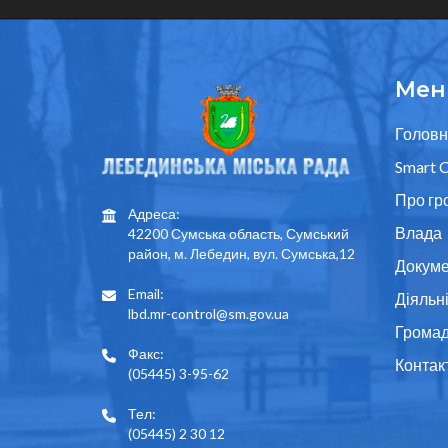
Мен
Головн
Smart C
Про гр
Адреса:
Влада
42200 Сумська область, Сумський
район, м. Лебедин, вул. Сумська,12
Докуме
Email:
Діяльн
lbd.mr-control@sm.gov.ua
Грома
Факс:
Контак
(05445) 3-95-62
Тел:
(05445) 2 30 12