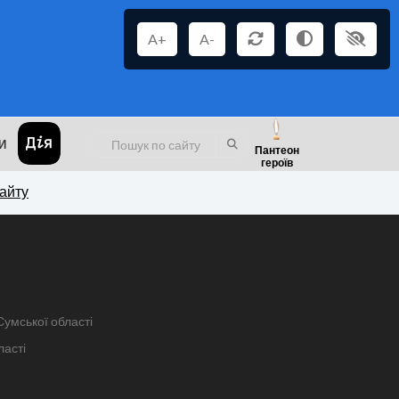
A+
A-
И
Пантеон
героїв
сайту
Сумської області
ласті