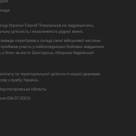
рупи
игада
 сході України Сергій Показаньєв не задумуючись
у цілісність і незалежність рідної землі.
авжди перебував у складі своєї військової частини
а приймав участь у найскладніших бойових завданнях
ь у боях за місто Шахтарськ, оборона Авдіївської
ренітету та територіальної цілісності нашої держави,
ву службу Україні».
ніпропетровська область
ли (06.07.2021)