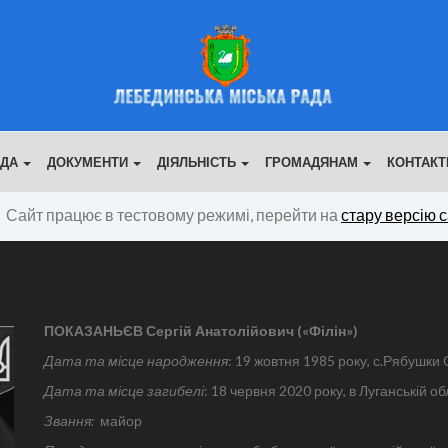
АДА
ДОКУМЕНТИ
ДІЯЛЬНІСТЬ
ГРОМАДЯНАМ
КОНТАКТ
Сайт працює в тестовому режимі, перейти на
стару версію 
ПОКАЗАНЬЄВ Сергій Анатолійович
(«Філін»)
Дата та місце народження
: 19 жовтня 1985 року, с.Рябушки 
Дата та місце загибелі
: 18 червня 2020 року, в Луганській об
Звання:
майор