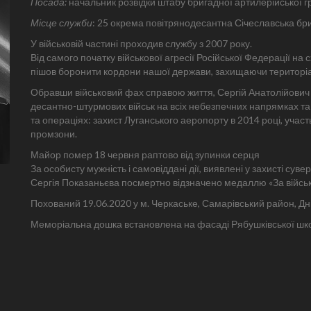
Посада:
начальник розвідки штабу бригадної артилерійської г
Місце служби
: 25 окрема повітрянодесантна Січеславська бр
У військовій частині проходив службу з 2007 року.
Від самого початку військової агресії Російської Федерації на
пішов боронити кордони нашої держави, захищаючи територіальн
Обравши військовий фах справою життя, Сергій Анатолійович з
десантно-штурмових військ на всіх небезпечних напрямках т
та операціях: захист Луганського аеропорту в 2014 році, участ
промзони.
Майор помер 18 червня раптово від зупинки серця
За особисту мужність і самовіддані дії, виявлені у захисті суве
Сергія Показаньєва посмертно відзначено медаллю «За військо
Похований 19.06.2020 у м. Черкаське, Самарівський район, Д
Меморіальна дошка встановлена на фасаді Рябушківської шко