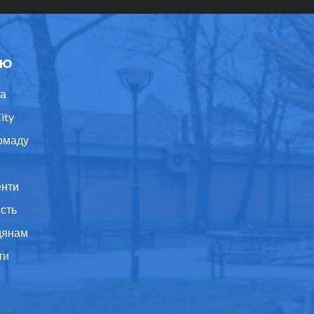
ю
а
ity
омаду
нти
ість
дянам
ти