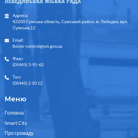
Адреса:
42200 Сумська область, Сумський район, м. Лебедин, вул.
Сумська,12
Email:
lbd.mr-control@sm.gov.ua
Факс:
(05445) 3-95-62
Тел:
(05445) 2 30 12
Меню
Головна
Smart City
Про громаду