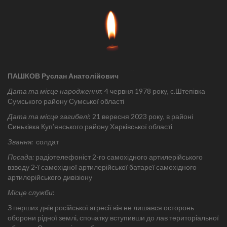
ПАШКОВ Руслан Анатолійович
Дата та місце народження
: 4 червня 1978 року, с.Штепівка
Сумського району Сумської області
Дата та місце загибелі
: 21 вересня 2023 року, в районі
Синьківка Куп’янського району Харківської області
Звання:
солдат
Посада:
радіотелефоніст 2-го самохідного артилерійського
взводу 2-ї самохідної артилерійської батареї самохідного
артилерійського дивізіону
Місце служби
:
З перших днів російської агресії він не лишався осторонь
оборони рідної землі, спочатку вступивши до лав територіальної