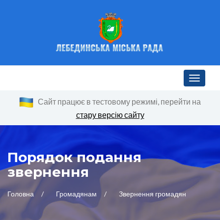
Toggle n
Сайт працює в тестовому режимі, перейти на
стару версію сайту
Порядок подання
звернення
Головна
Громадянам
Звернення громадян