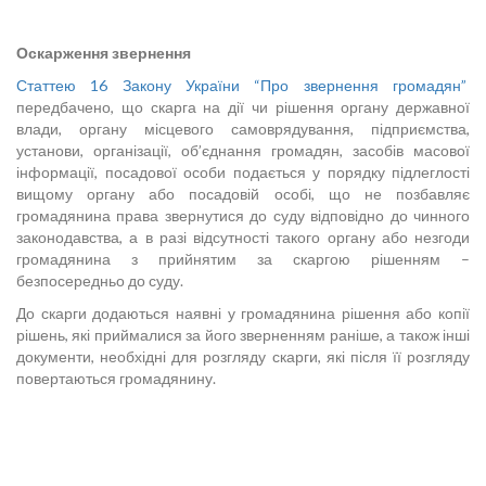
Оскарження звернення
Статтею 16 Закону України “Про звернення громадян”
передбачено, що скарга на дії чи рішення органу державної
влади, органу місцевого самоврядування, підприємства,
установи, організації, об’єднання громадян, засобів масової
інформації, посадової особи подається у порядку підлеглості
вищому органу або посадовій особі, що не позбавляє
громадянина права звернутися до суду відповідно до чинного
законодавства, а в разі відсутності такого органу або незгоди
громадянина з прийнятим за скаргою рішенням –
безпосередньо до суду.
До скарги додаються наявні у громадянина рішення або копії
рішень, які приймалися за його зверненням раніше, а також інші
документи, необхідні для розгляду скарги, які після її розгляду
повертаються громадянину.