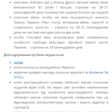
учасники бойових дій у період Другої світової війни, яким
виповнилося 85 років і більше, строком на 18-21
календарний день позачергово щороку (із січня до грудня)
учасники війни, особи, на яких поширюється чинність
Закону України «Про статус ветеранів війни, гарантії їх
соціального захисту» – строком на 18-21 календарний
день не частіше ніж один раз на два роки
особи, стосовно яких встановлено факт позбавлення
особистої свободи внаслідок збройної агресії проти
України, – строком на 18 календарних днів
Для одержання путівки подається:
заява
копія паспорта громадянина України/
медична довідка закладу охорони здоров’я за
формою №
070/о
;
копія реєстраційного номера облікової картки платника
податків (крім осіб, які через свої релігійні переконання
відмовляються від прийняття реєстраційного номера
облікової картки платника податків, повідомили про це
відповідному контролюючому органу і мають відмітку в
паспорті);