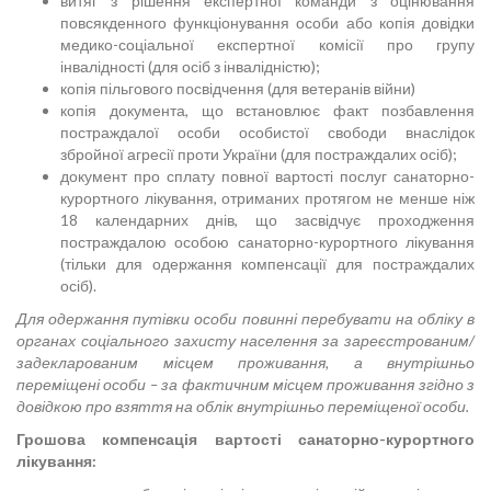
витяг з рішення експертної команди з оцінювання
повсякденного функціонування особи або копія довідки
медико-соціальної експертної комісії про групу
інвалідності (для осіб з інвалідністю);
копія пільгового посвідчення (для ветеранів війни)
копія документа, що встановлює факт позбавлення
постраждалої особи особистої свободи внаслідок
збройної агресії проти України (для постраждалих осіб);
документ про сплату повної вартості послуг санаторно-
курортного лікування, отриманих протягом не менше ніж
18 календарних днів, що засвідчує проходження
постраждалою особою санаторно-курортного лікування
(тільки для одержання компенсації для постраждалих
осіб).
Для одержання путівки особи повинні перебувати на обліку в
органах соціального захисту населення за зареєстрованим/
задекларованим місцем проживання, а внутрішньо
переміщені особи – за фактичним місцем проживання згідно з
довідкою про взяття на облік внутрішньо переміщеної особи.
Грошова компенсація вартості санаторно-курортного
лікування: