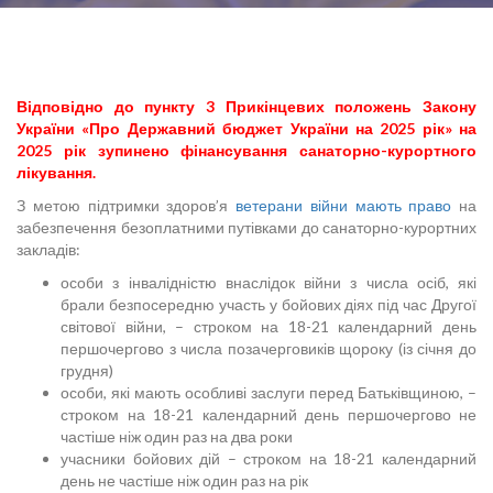
Відповідно до пункту 3 Прикінцевих положень Закону
України
«Про Державний бюджет України на 2025 рік»
на
2025 рік зупинено фінансування санаторно-курортного
лікування.
З метою підтримки здоров’я
ветерани війни мають право
на
забезпечення безоплатними путівками до санаторно-курортних
закладів:
особи з інвалідністю внаслідок війни з числа осіб, які
брали безпосередню участь у бойових діях під час Другої
світової війни, – строком на 18-21 календарний день
першочергово з числа позачерговиків щороку (із січня до
грудня)
особи, які мають особливі заслуги перед Батьківщиною, –
строком на 18-21 календарний день першочергово не
частіше ніж один раз на два роки
учасники бойових дій – строком на 18-21 календарний
день не частіше ніж один раз на рік