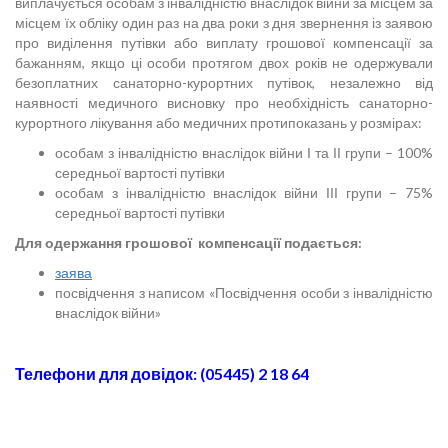
виплачується особам з інвалідністю внаслідок війни за місцем за
місцем їх обліку один раз на два роки з дня звернення із заявою
про виділення путівки або виплату грошової компенсації за
бажанням, якщо ці особи протягом двох років не одержували
безоплатних санаторно-курортних путівок, незалежно від
наявності медичного висновку про необхідність санаторно-
курортного лікування або медичних протипоказань у розмірах:
особам з інвалідністю внаслідок війни І та ІІ групи – 100%
середньої вартості путівки
особам з інвалідністю внаслідок війни ІІІ групи – 75%
середньої вартості путівки
Для одержання грошової компенсації подається:
заява
посвідчення з написом «Посвідчення особи з інвалідністю
внаслідок війни»
Телефони для довідок: (05445) 2 18 64