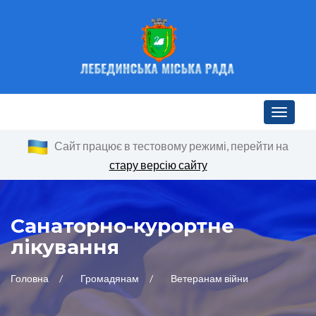
Toggle n
Сайт працює в тестовому режимі, перейти на
стару версію сайту
Санаторно-курортне
лікування
Головна
Громадянам
Ветеранам війни