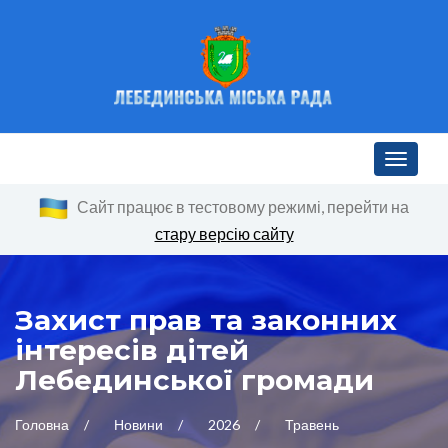
Toggle n
Сайт працює в тестовому режимі, перейти на
стару версію сайту
Захист прав та законних
інтересів дітей
Лебединської громади
Головна
Новини
2026
Травень