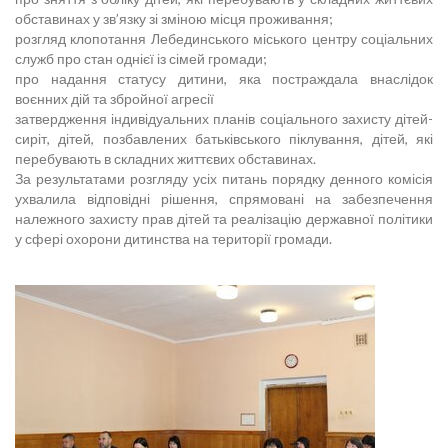
обставинах у зв’язку зі зміною місця проживання;
розгляд клопотання Лебединського міського центру соціальних
служб про стан однієї із сімей громади;
про надання статусу дитини, яка постраждала внаслідок
воєнних дій та збройної агресії
затвердження індивідуальних планів соціального захисту дітей-
сиріт, дітей, позбавлених батьківського піклування, дітей, які
перебувають в складних життєвих обставинах.
За результатами розгляду усіх питань порядку денного комісія
ухвалила відповідні рішення, спрямовані на забезпечення
належного захисту прав дітей та реалізацію державної політики
у сфері охорони дитинства на території громади.