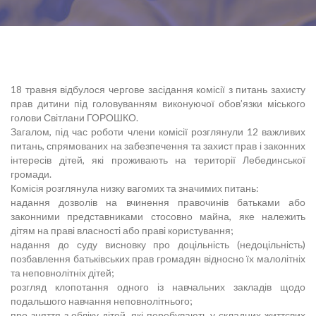
18 травня відбулося чергове засідання комісії з питань захисту
прав дитини під головуванням виконуючої обов’язки міського
голови Світлани ГОРОШКО.
Загалом, під час роботи члени комісії розглянули 12 важливих
питань, спрямованих на забезпечення та захист прав і законних
інтересів дітей, які проживають на території Лебединської
громади.
Комісія розглянула низку вагомих та значимих питань:
надання дозволів на вчинення правочинів батьками або
законними представниками стосовно майна, яке належить
дітям на праві власності або праві користування;
надання до суду висновку про доцільність (недоцільність)
позбавлення батьківських прав громадян відносно їх малолітніх
та неповнолітніх дітей;
розгляд клопотання одного із навчальних закладів щодо
подальшого навчання неповнолітнього;
про зняття з обліку дітей, які перебувають у складних життєвих