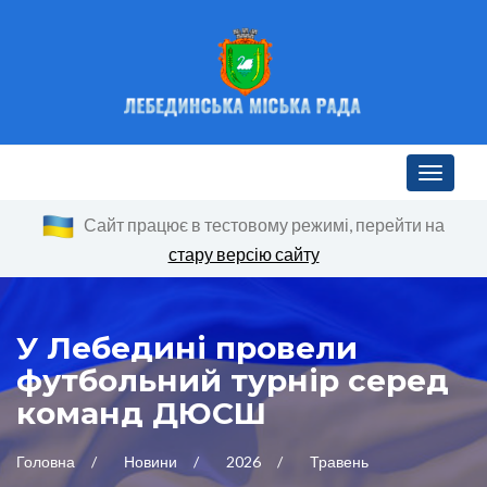
Toggle n
Сайт працює в тестовому режимі, перейти на
стару версію сайту
У Лебедині провели
футбольний турнір серед
команд ДЮСШ
Головна
Новини
2026
Травень