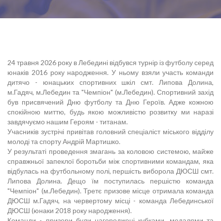
24 травня 2026 року в Лебедині відбувся турнір із футболу серед
юнаків 2016 року народження. У ньому взяли участь команди
дитячо - юнацьких спортивних шкіл смт. Липова Долина,
м.Гадяч, м.Лебедин та "Чемпіон" (м.Лебедин). Спортивний захід
був присвячений Дню футболу та Дню Героїв. Адже кожною
спокійною миттю, будь якою можливістю розвитку ми наразі
завдячуємо нашим Героям - титанам.
Учасників зустрічі привітав головний спеціаліст міського відділу
молоді та спорту Андрій Мартишко.
У результаті проведення змагань за коловою системою, майже
справжньої запеклої боротьби між спортивними командам, яка
відбулась на футбольному полі, першість виборола ДЮСШ смт.
Липова Долина. Дещо їм поступилась першістю команда
"Чемпіон" (м.Лебедин). Третє призове місце отримала команда
ДЮСШ м.Гадяч, на червертому місці - команда Лебединської
ДЮСШ (юнаки 2018 року народження).
Команди - призери були нагороджені кубками, медалями та