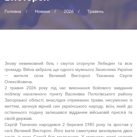
Головна
Новини
2026
Травень
Знову невимовний біль і смуток огорнули Лебедин та всю
громаду. Війна забрала ще одного мужнього Захисника України
— жителя села Великий Вистороп Ткаченка Сергія
Олексійовича.
2 травня 2026 року під час виконання бойового завдання
поблизу населеного пункту Васинівка Пологівського району
Запорізької області, внаслідок отриманих травм, несумісних із
життям, загинув вірний син українського народу, воїн, який до
останнього подиху залишався відданим військовій присязі та
своїй державі.
Сергій Ткаченко народився 2 березня 1985 року та зростав у
селі Великий Вистороп. Його мати самотужки виховувала двох
синів, із яких Сергій був молодшим. У мирному житті чоловік