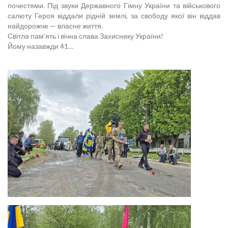
почестями. Під звуки Державного Гімну України та військового
салюту Героя віддали рідній землі, за свободу якої він віддав
найдорожче — власне життя.
Світла пам’ять і вічна слава Захиснику України!
Йому назавжди 41…