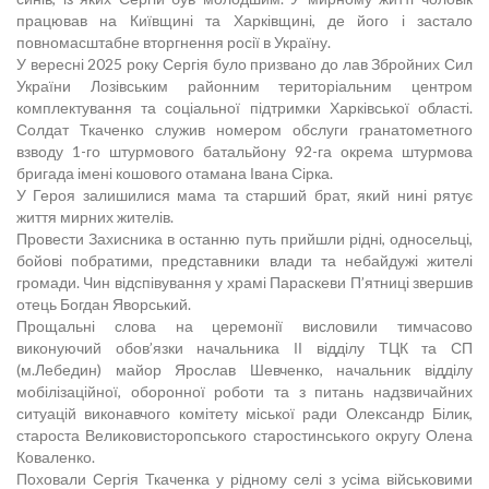
працював на Київщині та Харківщині, де його і застало
повномасштабне вторгнення росії в Україну.
У вересні 2025 року Сергія було призвано до лав Збройних Сил
України Лозівським районним територіальним центром
комплектування та соціальної підтримки Харківської області.
Солдат Ткаченко служив номером обслуги гранатометного
взводу 1-го штурмового батальйону 92-га окрема штурмова
бригада імені кошового отамана Івана Сірка.
У Героя залишилися мама та старший брат, який нині рятує
життя мирних жителів.
Провести Захисника в останню путь прийшли рідні, односельці,
бойові побратими, представники влади та небайдужі жителі
громади. Чин відспівування у храмі Параскеви П’ятниці звершив
отець Богдан Яворський.
Прощальні слова на церемонії висловили тимчасово
виконуючий обов’язки начальника ІІ відділу ТЦК та СП
(м.Лебедин) майор Ярослав Шевченко, начальник відділу
мобілізаційної, оборонної роботи та з питань надзвичайних
ситуацій виконавчого комітету міської ради Олександр Білик,
староста Великовисторопського старостинського округу Олена
Коваленко.
Поховали Сергія Ткаченка у рідному селі з усіма військовими