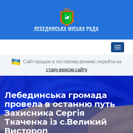
Toggle n
Сайт працює в тестовому режимі, перейти на
стару версію сайту
Лебединська громада
провела в останню путь
Захисника Сергія
Ткаченка із с.Великий
Вистороп