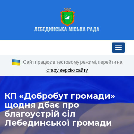
Toggle n
Сайт працює в тестовому режимі, перейти на
стару версію сайту
КП «Добробут громади»
щодня дбає про
благоустрій сіл
Лебединської громади