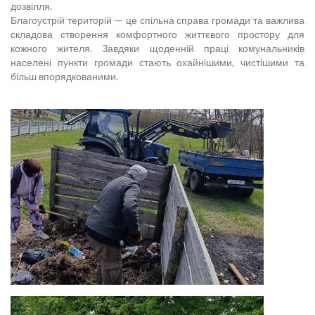
дозвілля.
Благоустрій територій — це спільна справа громади та важлива
складова створення комфортного життєвого простору для
кожного жителя. Завдяки щоденній праці комунальників
населені пункти громади стають охайнішими, чистішими та
більш впорядкованими.