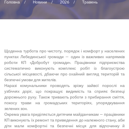
Головна
Новини
2026
Травень
Щоденна турбота про чистоту, порядок і комфорт у населених
пунктах Лебединської громади — один із важливих напрямків
роботи КП «Добробут громади». Працівники підприємства
систематично виконують комплекс робіт із благоустрою
сільської місцевості, дбаючи про охайний вигляд територій та
безпечні умови для жителів.
Наразі комунальники проводять зрізку зайвої порослі на
узбіччях доріг, що покращує видимість та сприяє безпеці
дорожнього руху. Також тривають роботи з прибирання сміття,
покосу трави на громадських територіях, упорядкування
зелених зон.
Окрема увага приділяється дитячим майданчикам — працівники
КП виконують їх ремонт та приведення до належного стану, аби
діти мали комфортні та безпечні місця для відпочинку й