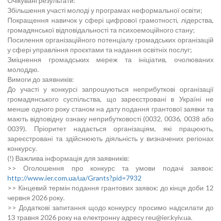
Очікувані результати:
Збільшення участі молоді у програмах неформальної освіти;
Покращення навичок у сфері цифрової грамотності, лідерства,
громадянської відповідальності та психоемоційного стану;
Посилення організаційного потенціалу громадських організацій
у сфері управління проєктами та надання освітніх послуг;
Зміцнення громадських мереж та ініціатив, очолюваних
молоддю.
Вимоги до заявників:
До участі у конкурсі запрошуються неприбуткові організації
громадянського суспільства, що зареєстровані в Україні не
менше одного року станом на дату подання грантової заявки та
мають відповідну ознаку неприбутковості (0032, 0036, 0038 або
0039). Пріоритет надається організаціям, які працюють,
зареєстровані та здійснюють діяльність у визначених регіонах
конкурсу.
(!) Важлива інформація для заявників:
>> Оголошення про конкурс та умови подачі заявок:
http://www.ier.com.ua/ua/Grants?pid=7932
>> Кінцевий термін подання грантових заявок: до кінця доби 12
червня 2026 року.
>> Додаткові запитання щодо конкурсу просимо надсилати до
13 травня 2026 року на електронну адресу reu@ier.kyiv.ua.