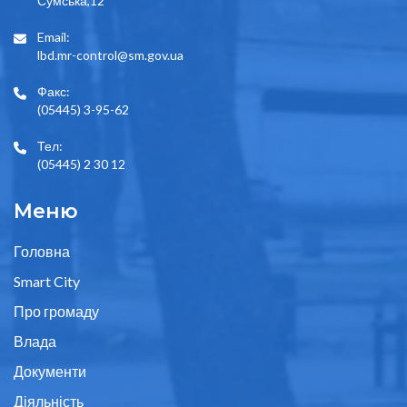
Сумська,12
Email:
lbd.mr-control@sm.gov.ua
Факс:
(05445) 3-95-62
Тел:
(05445) 2 30 12
Меню
Головна
Smart City
Про громаду
Влада
Документи
Діяльність