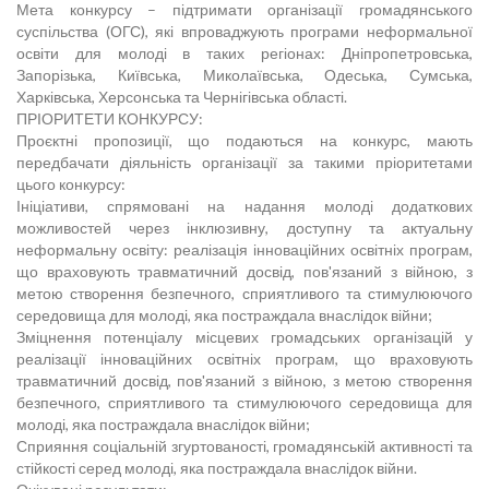
Мета конкурсу – підтримати організації громадянського
суспільства (ОГС), які впроваджують програми неформальної
освіти для молоді в таких регіонах: Дніпропетровська,
Запорізька, Київська, Миколаївська, Одеська, Сумська,
Харківська, Херсонська та Чернігівська області.
ПРІОРИТЕТИ КОНКУРСУ:
Проєктні пропозиції, що подаються на конкурс, мають
передбачати діяльність організації за такими пріоритетами
цього конкурсу:
Ініціативи, спрямовані на надання молоді додаткових
можливостей через інклюзивну, доступну та актуальну
неформальну освіту: реалізація інноваційних освітніх програм,
що враховують травматичний досвід, пов'язаний з війною, з
метою створення безпечного, сприятливого та стимулюючого
середовища для молоді, яка постраждала внаслідок війни;
Зміцнення потенціалу місцевих громадських організацій у
реалізації інноваційних освітніх програм, що враховують
травматичний досвід, пов'язаний з війною, з метою створення
безпечного, сприятливого та стимулюючого середовища для
молоді, яка постраждала внаслідок війни;
Сприяння соціальній згуртованості, громадянській активності та
стійкості серед молоді, яка постраждала внаслідок війни.