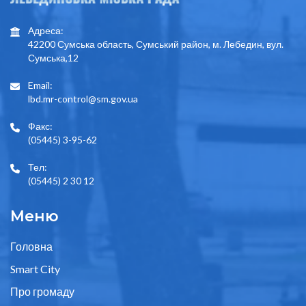
Адреса:
42200 Сумська область, Сумський район, м. Лебедин, вул.
Сумська,12
Email:
lbd.mr-control@sm.gov.ua
Факс:
(05445) 3-95-62
Тел:
(05445) 2 30 12
Меню
Головна
Smart City
Про громаду