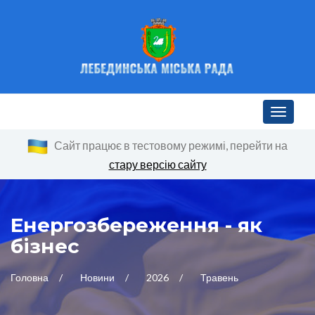
Toggle n
Сайт працює в тестовому режимі, перейти на
стару версію сайту
Енергозбереження - як
бізнес
Головна
Новини
2026
Травень