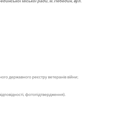
инської міської ради, м. Лебедин, вул.
иного державного реєстру ветеранів війни;
відповідності, фотопідтвердження).