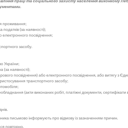
вління праці та соціального захисту населення виконкому Лебед
окументами.
ця проживання;
 податків (за наявності);
бо електронного посвідчення;
спортного засобу.
о України;
 (за наявності);
перового посвідчення) або електронного посвідчення, або витягу з Єд
 пристосування транспортного засобу;
втомобіля;
обладнання (акти виконаних робіт, платіжні документи, сертифікати 
нів.
вника письмово інформують про відмову із зазначенням причин.
ся повторно.