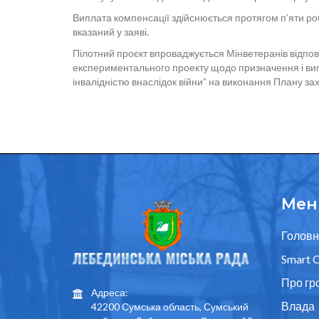
Виплата компенсації здійснюється протягом п’яти ро
вказаний у заяві.
Пілотний проєкт впроваджується Мінветеранів відпові
експериментального проекту щодо призначення і вип
інвалідністю внаслідок війни” на виконання Плану зах
Мен
Головн
Smart C
Про гр
Адреса:
Влада
42200 Сумська область, Сумський