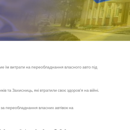
име їм витрати на переобладнання власного авто під
в та Захисниць, які втратили своє здоров'я на війні.
 за переобладнання власних автівок на