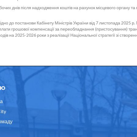
бочих днів після надходження коштів на рахунок місцевого органу та
дно до постанови Кабінету Міністрів України від 7 листопада 2025 р.
лати грошової компенсації за переобладнання (пристосування) тран
одів на 2025-2026 роки з реалізації Національної стратегії зі створен
ю
а
ity
омаду