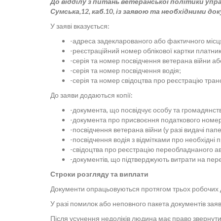
До відділу з питань ветеранської політики упра
Сумська,12, каб.10, із заявою та необхідними д
У заяві вказується:
-адреса задекларованого або фактичного міс
-реєстраційний номер облікової картки платника
-серія та номер посвідчення ветерана війни а
-серія та номер посвідчення водія;
-серія та номер свідоцтва про реєстрацію тран
До заяви додаються копії:
-документа, що посвідчує особу та громадянств
-документа про присвоєння податкового номера
-посвідчення ветерана війни (у разі видачі па
-посвідчення водія з відмітками про необхідні
-свідоцтва про реєстрацію переобладнаного а
-документів, що підтверджують витрати на пере
Строки розгляду та виплати
Документи опрацьовуються протягом трьох робочих д
У разі помилок або неповного пакета документів зая
Після усунення недоліків людина має право звернути