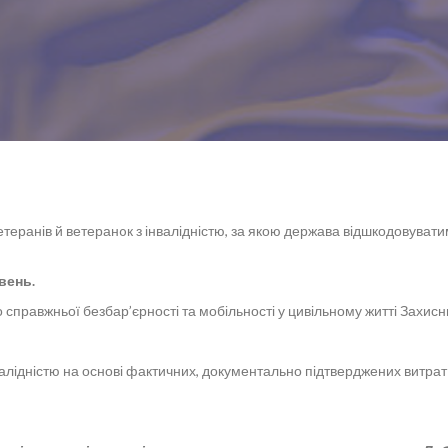
етеранів й ветеранoк з інвалідністю, за якою держава відшкодовуват
вень.
справжньої безбар’єрності та мобільності у цивільному житті Захисникі
алідністю на основі фактичних, документально підтверджених витрат