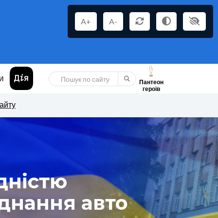
A+
A-
И
Пантеон
героїв
сайту
дністю
днання авто