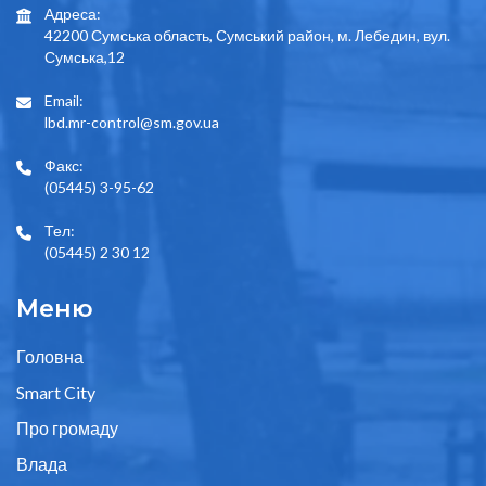
Адреса:
42200 Сумська область, Сумський район, м. Лебедин, вул.
Сумська,12
Email:
lbd.mr-control@sm.gov.ua
Факс:
(05445) 3-95-62
Тел:
(05445) 2 30 12
Меню
Головна
Smart City
Про громаду
Влада