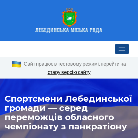
Toggle n
Сайт працює в тестовому режимі, перейти на
стару версію сайту
Спортсмени Лебединської
громади — серед
переможців обласного
чемпіонату з панкратіону