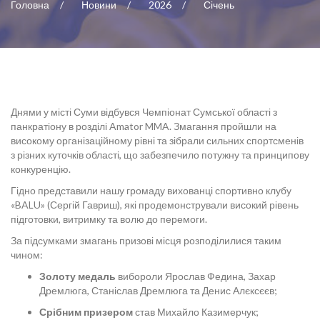
Головна
Новини
2026
Січень
Днями у місті Суми відбувся Чемпіонат Сумської області з
панкратіону в розділі Amator MMA. Змагання пройшли на
високому організаційному рівні та зібрали сильних спортсменів
з різних куточків області, що забезпечило потужну та принципову
конкуренцію.
Гідно представили нашу громаду вихованці спортивно клубу
«BALU» (Сергій Гавриш), які продемонстрували високий рівень
підготовки, витримку та волю до перемоги.
За підсумками змагань призові місця розподілилися таким
чином:
Золоту медаль
вибороли Ярослав Федина, Захар
Дремлюга, Станіслав Дремлюга та Денис Алєксєєв;
Срібним призером
став Михайло Казимерчук;