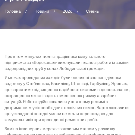
Головна
Новини
2026
Січень
Протягом минулих тижнів працівники комунального
підприємства «Водоканал» виконували планові роботи із заміни
водопровідних труб у селах Лебединської громади.
У межах проведених заходів були оновлені зношені ділянки
водогону у Стеблянках, Василівці, Штепівці, Гарбузівці, Ярошах,
що сприятиме підвищенню надійності системи водопостачання,
покращенню якості води та зменшенню ризику аварійних
ситуацій. Роботи здійснювалися у штатному режимі з
дотриманням усіх необхідних технічних вимог. Варто зазначити,
що ускладнені погодні умови не стали перешкодою для
комунальників при проведенні ремонтних робіт.
Заміна інженерних мереж є важливим етапом у розвитку
інфраструктури громади та забезпеченні комфортних умов