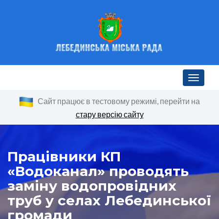
Toggle n
Сайт працює в тестовому режимі, перейти на
стару версію сайту
Працівники КП
«Водоканал» проводять
заміну водопровідних
труб у селах Лебединської
громади