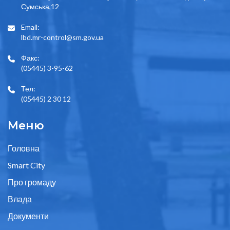
Сумська,12
Email:
lbd.mr-control@sm.gov.ua
Факс:
(05445) 3-95-62
Тел:
(05445) 2 30 12
Меню
Головна
Smart City
Про громаду
Влада
Документи