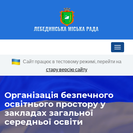
Toggle n
Сайт працює в тестовому режимі, перейти на
стару версію сайту
Організація безпечного
освітнього простору у
закладах загальної
середньої освіти