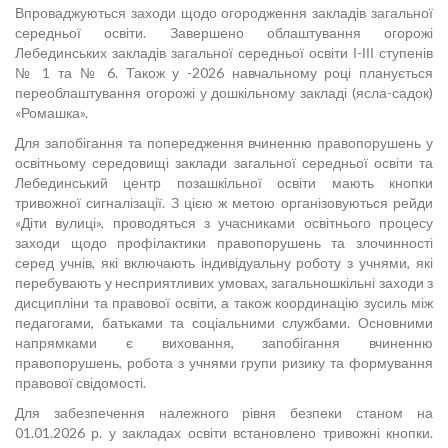
Впроваджуються заходи щодо огородження закладів загальної
середньої освіти. Завершено облаштування огорожі
Лебединських закладів загальної середньої освіти І-ІІІ ступенів
№ 1 та № 6. Також у -2026 навчальному році планується
переоблаштування огорожі у дошкільному закладі (ясла-садок)
«Ромашка».
Для запобігання та попередження вчиненню правопорушень у
освітньому середовищі заклади загальної середньої освіти та
Лебединський центр позашкільної освіти мають кнопки
тривожної сигналізації. З цією ж метою організовуються рейди
«Діти вулиці», проводяться з учасниками освітнього процесу
заходи щодо профілактики правопорушень та злочинності
серед учнів, які включають індивідуальну роботу з учнями, які
перебувають у несприятливих умовах, загальношкільні заходи з
дисципліни та правової освіти, а також координацію зусиль між
педагогами, батьками та соціальними службами. Основними
напрямками є виховання, запобігання вчиненню
правопорушень, робота з учнями групи ризику та формування
правової свідомості.
Для забезпечення належного рівня безпеки станом на
01.01.2026 р. у закладах освіти встановлено тривожні кнопки.