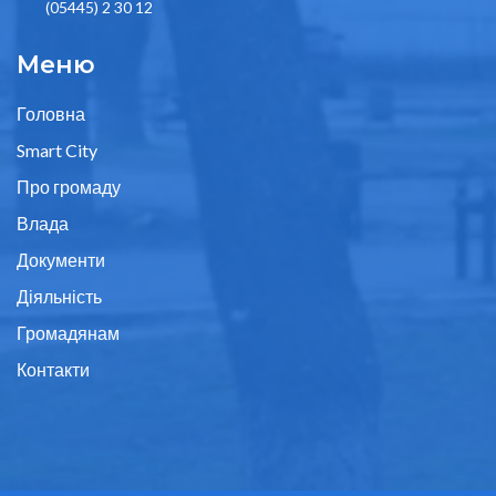
(05445) 2 30 12
Меню
Головна
Smart City
Про громаду
Влада
Документи
Діяльність
Громадянам
Контакти