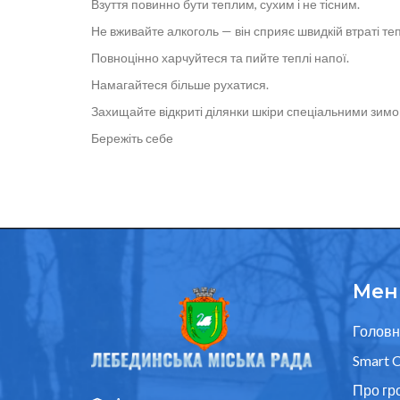
Взуття повинно бути теплим, сухим і не тісним.
Не вживайте алкоголь — він сприяє швидкій втраті те
Повноцінно харчуйтеся та пийте теплі напої.
Намагайтеся більше рухатися.
Захищайте відкриті ділянки шкіри спеціальними зим
Бережіть себе
Мен
Головн
Smart C
Про гр