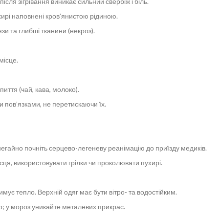
ісля зігрівання виникає сильний свербіж і біль.
ухирі наповнені кров’янистою рідиною.
зи та глибші тканини (некроз).
місце.
ття (чай, кава, молоко).
 пов’язками, не перетискаючи їх.
— негайно почніть серцево-легеневу реанімацію до приїзду медиків.
ця, використовувати грілки чи проколювати пухирі.
ує тепло. Верхній одяг має бути вітро- та водостійким.
р; у мороз уникайте металевих прикрас.