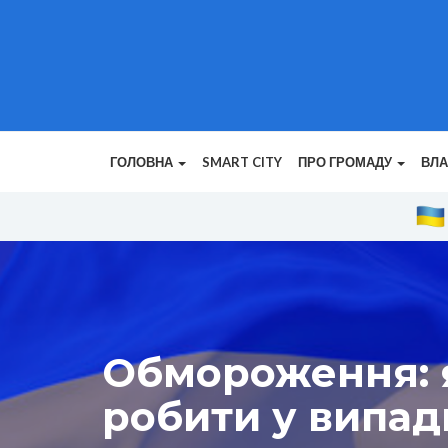
ГОЛОВНА
SMART CITY
ПРО ГРОМАДУ
ВЛ
Обмороження: я
робити у випад