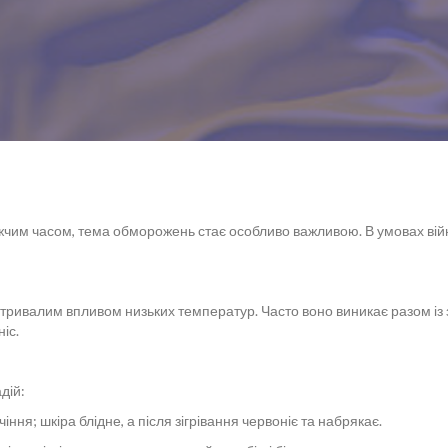
лижчим часом, тема обморожень стає особливо важливою. В умовах ві
ривалим впливом низьких температур. Часто воно виникає разом із
іс.
дій:
іння; шкіра блідне, а після зігрівання червоніє та набрякає.