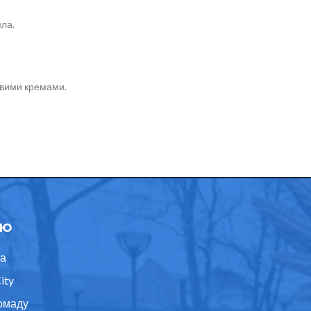
пла.
овими кремами.
ю
а
ity
омаду