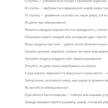
ІІ ступінь — утворюються пухирі з прозорою рідиною; п
ІІІ ступінь — відбувається відмирання шарів шкіри, п
IV ступінь — ураження охоплює не лише шкіру, а й м’я
Як діяти при обмороженні?
Якомога швидше перемістіть постраждалого у тепле 
Обережно зніміть мокрий або холодний одяг і взуття.
Якщо людина при тямі — дайте тепле безалкогольне пи
Уражені ділянки закрийте сухими, чистими марлевими
Укутайте людину ковдрою або термопокривалом.
З’ясуйте, як довго вона перебувала на морозі.
У разі втрати свідомості та відсутності ознак життя 
Заборонено: розтирати шкіру, масажувати уражені міс
Як запобігти обмороженню?
Одягайтеся багатошарово — повітря між шарами утрим
Завжди використовуйте рукавиці, шарф, головний убі