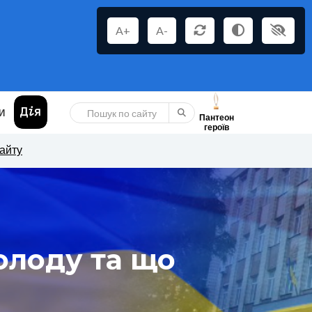
A+
A-
И
Пантеон
героїв
сайту
олоду та що