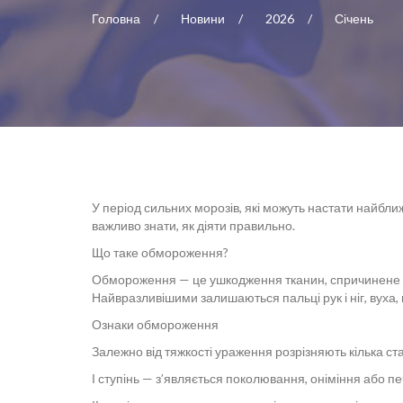
Головна
Новини
2026
Січень
У період сильних морозів, які можуть настати найб
важливо знати, як діяти правильно.
Що таке обмороження?
Обмороження — це ушкодження тканин, спричинене т
Найвразливішими залишаються пальці рук і ніг, вуха, н
Ознаки обмороження
Залежно від тяжкості ураження розрізняють кілька ста
І ступінь — з’являється поколювання, оніміння або печ