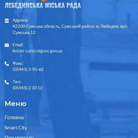
Адреса:
42200 Сумська область, Сумський район, м. Лебедин, вул.
Сумська,12
Email:
lbd.mr-control@sm.gov.ua
Факс:
(05445) 3-95-62
Тел:
(05445) 2 30 12
Меню
Головна
Smart City
Про громаду