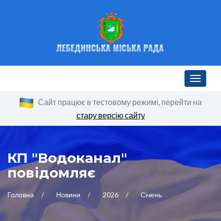
Toggle n
Сайт працює в тестовому режимі, перейти на
стару версію сайту
КП "Водоканал"
повідомляє
Головна
Новини
2026
Січень