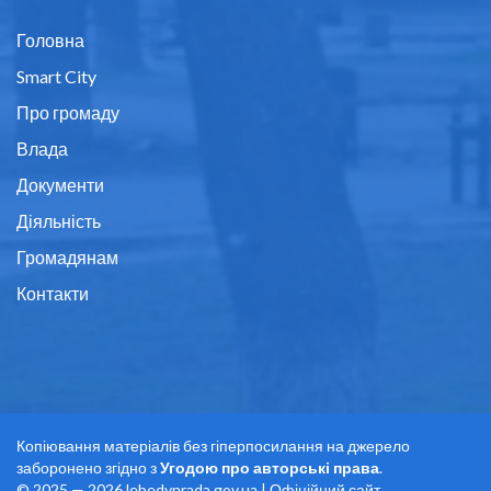
Головна
Smart City
Про громаду
Влада
Документи
Діяльність
Громадянам
Контакти
Копіювання матеріалів без гіперпосилання на джерело
заборонено згідно з
Угодою про авторські права
.
© 2025 — 2026 lebedynrada.gov.ua | Офіційний сайт