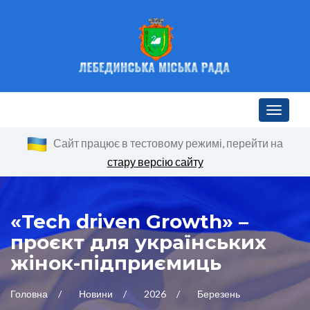
Toggle n
Сайт працює в тестовому режимі, перейти на
стару версію сайту
«Tech driven Growth» –
проєкт для українських
жінок-підприємиць
Головна
Новини
2026
Березень