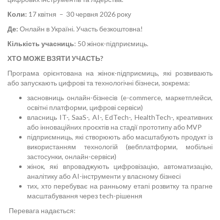
Коли:
17 квітня – 30 червня 2026 року
Де:
Онлайн в Україні. Участь безкоштовна!
Кількість учасниць
: 50 жінок-підприємиць.
ХТО МОЖЕ ВЗЯТИ УЧАСТЬ?
Програма орієнтована на жінок-підприємиць, які розвивають
або запускають цифрові та технологічні бізнеси, зокрема:
засновниць онлайн-бізнесів (e-commerce, маркетплейси,
освітні платформи, цифрові сервіси)
власниць IT-, SaaS-, AI-, EdTech-, HealthTech-, креативних
або інноваційних проєктів на стадії прототипу або MVP
підприємниць, які створюють або масштабують продукт із
використанням технологій (вебплатформи, мобільні
застосунки, онлайн-сервіси)
жінок, які впроваджують цифровізацію, автоматизацію,
аналітику або AI-інструменти у власному бізнесі
тих, хто перебуває на ранньому етапі розвитку та прагне
масштабування через tech-рішення
Перевага надається: