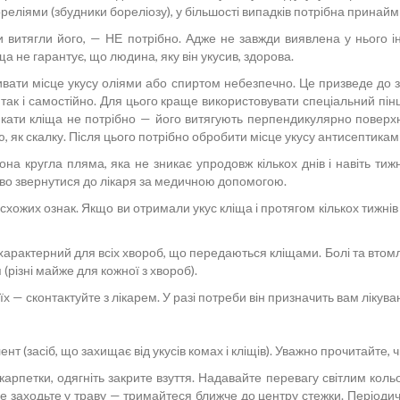
еліями (збудники бореліозу), у більшості випадків потрібна принаймн
ви витягли його, — НЕ потрібно. Адже не завжди виявлена у нього
 не гарантує, що людина, яку він укусив, здорова.
ати місце укусу оліями або спиртом небезпечно. Це призведе до заг
так і самостійно. Для цього краще використовувати спеціальний пін
икати кліща не потрібно — його витягують перпендикулярно поверх
 як скалку. Після цього потрібно обробити місце укусу антисептиками
она кругла пляма, яка не зникає упродовж кількох днів і навіть т
ково звернутися до лікаря за медичною допомогою.
 схожих ознак. Якщо ви отримали укус кліща і протягом кількох тижні
арактерний для всіх хвороб, що передаються кліщами. Болі та втомлюв
(різні майже для кожної з хвороб).
їх — сконтактуйте з лікарем. У разі потреби він призначить вам лікува
 (засіб, що захищає від укусів комах і кліщів). Уважно прочитайте, ч
рпетки, одягніть закрите взуття. Надавайте перевагу світлим коль
не заходьте у траву — тримайтеся ближче до центру стежки. Періоди