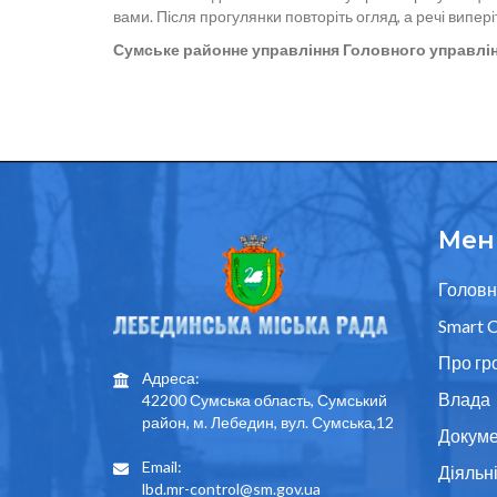
вами. Після прогулянки повторіть огляд, а речі випері
Сумське районне управління Головного управлі
Мен
Головн
Smart C
Про гр
Адреса:
Влада
42200 Сумська область, Сумський
район, м. Лебедин, вул. Сумська,12
Докуме
Email:
Діяльн
lbd.mr-control@sm.gov.ua