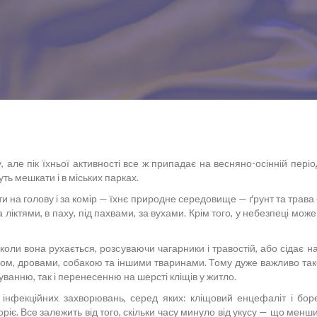
але пік їхньої активності все ж припадає на весняно-осінній період
ть мешкати і в міських парках.
 на голову і за комір — їхнє природне середовище — ґрунт та трава (у
 ліктями, в паху, під пахвами, за вухами. Крім того, у небезпеці може
оли вона рухається, розсуваючи чагарники і травостій, або сідає на 
м сіном, дровами, собакою та іншими тваринами. Тому дуже важливо т
уванню, так і перенесенню на шерсті кліщів у житло.
 інфекційних захворювань, серед яких: кліщовий енцефаліт і бор
оріє. Все залежить від того, скільки часу минуло від укусу — що менш