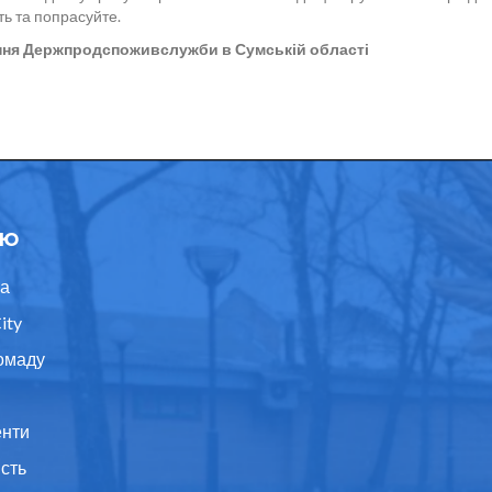
ть та попрасуйте.
ння Держпродспоживслужби в Сумській області
ю
а
ity
омаду
нти
ість