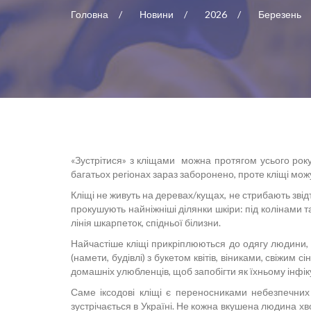
Головна
Новини
2026
Березень
«Зустрітися» з кліщами можна протягом усього року, 
багатьох регіонах зараз заборонено, проте кліщі можу
Кліщі не живуть на деревах/кущах, не стрибають звідти
прокушують найніжніші ділянки шкіри: під колінами та
лінія шкарпеток, спідньої білизни.
Найчастіше кліщі прикріплюються до одягу людини, к
(намети, будівлі) з букетом квітів, віниками, свіжи
домашніх улюбленців, щоб запобігти як їхньому інфік
Саме іксодові кліщі є переносниками небезпечних
зустрічається в Україні. Не кожна вкушена людина хв