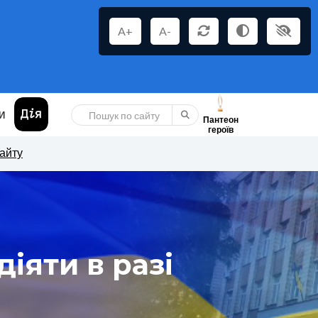
A+
A-
И
Пантеон
героїв
сайту
діяти в разі