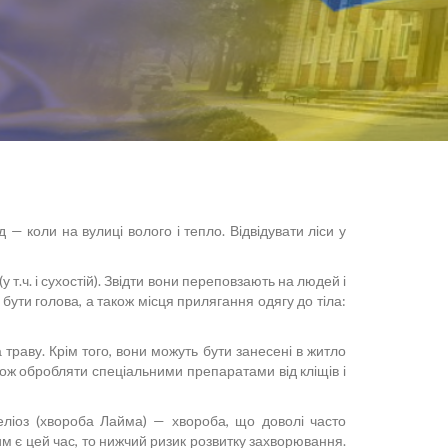
 — коли на вулиці волого і тепло. Відвідувати ліси у
 т.ч. і сухостій). Звідти вони переповзають на людей і
 бути голова, а також місця прилягання одягу до тіла:
траву. Крім того, вони можуть бути занесені в житло
акож обробляти спеціальними препаратами від кліщів і
еліоз (хвороба Лайма) — хвороба, що доволі часто
им є цей час, то нижчий ризик розвитку захворювання.