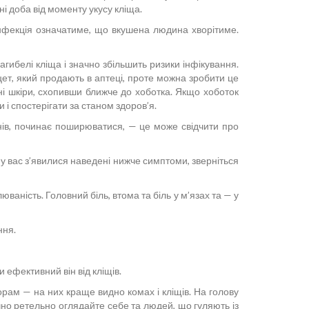
і доба від моменту укусу кліща.
 інфекція означатиме, що вкушена людина хворітиме.
ибелі кліща і значно збільшить ризики інфікування.
цет, який продають в аптеці, проте можна зробити це
ні шкіри, схопивши ближче до хоботка. Якщо хоботок
 і спостерігати за станом здоров’я.
ижнів, починає поширюватися, — це може свідчити про
в у вас з’явилися наведені нижче симптоми, зверніться
аність. Головний біль, втома та біль у м’язах та — у
ння.
и ефективний він від кліщів.
орам — на них краще видно комах і кліщів. На голову
чно ретельно оглядайте себе та людей, що гуляють із