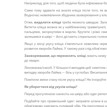
Наприклад, для того, щоб людина була інфікована бор
Саме тому здавати на аналіз кліща після того, як 
Водночас невиявлення збудника захворювання у кліща
Отже,
видалити кліща
треба якомога швидше. Залив
Витягти кліща можна як у найближчому травмпункті, 
пальцями, загорнутими в марлю. Крутити і різко см
залишився в шкірі — його дістають стерильною голкою,
Якщо у місці укусу кліща з’являється невелика черв
розвиток хвороби Лайма. У такому разі слід обов‘яз
Захворювання, що переносять кліщі
, мають низку
до лікаря:
Лихоманка/озноб. У більшості випадків цей симптом х
випадку хвороби Лайма — біль у суглобах. Висипання 
Помітили зміни стану після укусу кліща? Не ігноруйте 
Як уберегтися від укусів кліща?
Перед прогулянкою нанесіть на шкіру або одяг репелент
Подбайте про правильний одяг: заправте штани в шка
обов’язково одягають головний убір. На прогулянці 