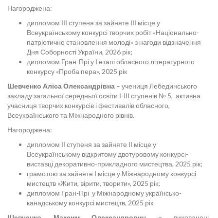
Нагороджена:
дипломом ІІІ ступеня за зайняте ІІІ місце у
Всеукраїнському конкурсі творчих робіт «Національно-
патріотичне становлення молоді» з нагоди відзначення
Дня Соборності України, 2026 рік;
дипломом Гран-Прі у І етапі обласного літературного
конкурсу «Проба пера», 2025 рік
Шевченко Аліса Олександрівна
– учениця Лебединського
закладу загальної середньої освіти І-ІІІ ступенів № 5, активна
учасниця творчих конкурсів і фестивалів обласного,
Всеукраїнського та Міжнародного рівнів.
Нагороджена:
дипломом ІІ ступеня за зайняте ІІ місце у
Всеукраїнському відкритому двотуровому конкурсі-
виставці декоративно-прикладного мистецтва, 2025 рік;
грамотою за зайняте І місце у Міжнародному конкурсі
мистецтв «Жити, вірити, творити», 2025 рік;
дипломом Гран-Прі у Міжнародному українсько-
канадському конкурсі мистецтв, 2025 рік
Шевченко Максим Олександрович –
вихованець