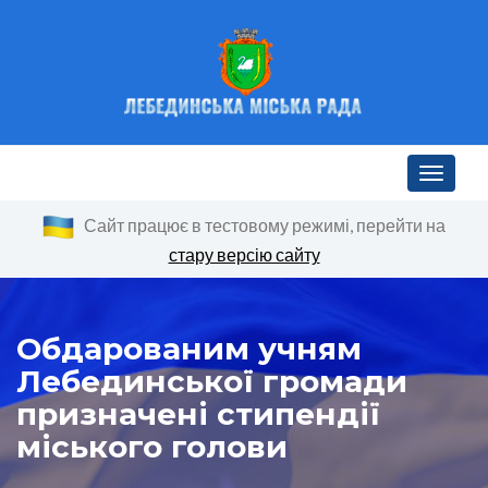
Toggle n
Сайт працює в тестовому режимі, перейти на
стару версію сайту
Обдарованим учням
Лебединської громади
призначені стипендії
міського голови