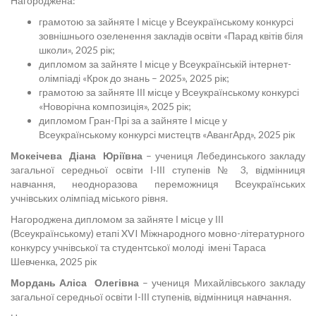
Нагороджена:
грамотою за зайняте І місце у Всеукраїнському конкурсі
зовнішнього озеленення закладів освіти «Парад квітів біля
школи», 2025 рік;
дипломом за зайняте І місце у Всеукраїнській інтернет-
олімпіаді «Крок до знань – 2025», 2025 рік;
грамотою за зайняте ІІІ місце у Всеукраїнському конкурсі
«Новорічна композиція», 2025 рік;
дипломом Гран-Прі за а зайняте І місце у
Всеукраїнському конкурсі мистецтв «АвангАрд», 2025 рік
Мокеічева Діана Юріївна
– учениця Лебединського закладу
загальної середньої освіти І-ІІІ ступенів № 3, відмінниця
навчання, неодноразова переможниця Всеукраїнських
учнівських олімпіад міського рівня.
Нагороджена дипломом за зайняте І місце у ІІІ
(Всеукраїнському) етапі XVI Міжнародного мовно-літературного
конкурсу учнівської та студентської молоді імені Тараса
Шевченка, 2025 рік
Мордань Аліса Олегівна
– учениця Михайлівського закладу
загальної середньої освіти І-ІІІ ступенів, відмінниця навчання.