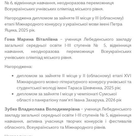
№ 6, відмінниця навчання, неодноразова переможниця
Всеукраїнських учнівських олімпіад міського рівня.
Нагороджена дипломом за зайняте ІІІ місце у ІІІ (обласному)
етапі Міжнародного конкурсу з української мови імені Петра
Яцика, 2025 рік.
Гома Марина Віталіївна
– учениця Лебединського закладу
загальної середньої освіти І-ІІІ ступенів № 5, відмінниця
навчання, неодноразова переможниця Всеукраїнських
учнівських олімпіад міського рівня.
Нагороджена:
дипломом за зайняте ІІ місце у ІІ (обласному) етапі XVI
Міжнародного мовно-літературного конкурсу учнівської та
студентської молоді імені Тараса Шевченка, 2025 рік;
дипломом за зайняте І місце у чемпіонаті Сумської
області з панкратіону пам’яті Івана Захарука, 2026 рік
Зубко Владислава Володимирівна
– учениця Лебединського
закладу загальної середньої освіти І-ІІІ ступенів № 5, відмінниця
навчання, активна учасниця творчих конкурсів і фестивалів
обласного, Всеукраїнського та Міжнародного рівнів.