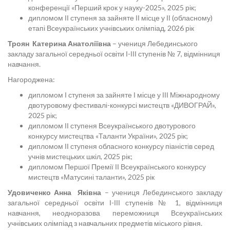
конференції «Перший крок у науку-2025», 2025 рік;
дипломом ІІ ступеня за зайняте ІІ місце у ІІ (обласному)
етапі Всеукраїнських учнівських олімпіад, 2026 рік
Троян Катерина Анатоліївна
– учениця Лебединського
закладу загальної середньої освіти І-ІІІ ступенів № 7, відмінниця
навчання.
Нагороджена:
дипломом І ступеня за зайняте І місце у ІІІ Міжнародному
двотуровому фестивалі-конкурсі мистецтв «ДИВОГРАЙ»,
2025 рік;
дипломом ІІ ступеня Всеукраїнського двотурового
конкурсу мистецтва «Таланти України», 2025 рік;
дипломом ІІ ступеня обласного конкурсу піаністів серед
учнів мистецьких шкіл, 2025 рік;
дипломом Першої Премії ІІ Всеукраїнського конкурсу
мистецтв «Матусині таланти», 2025 рік
Удовиченко Анна Яківна
– учениця Лебединського закладу
загальної середньої освіти І-ІІІ ступенів № 1, відмінниця
навчання, неодноразова переможниця Всеукраїнських
учнівських олімпіад з навчальних предметів міського рівня.