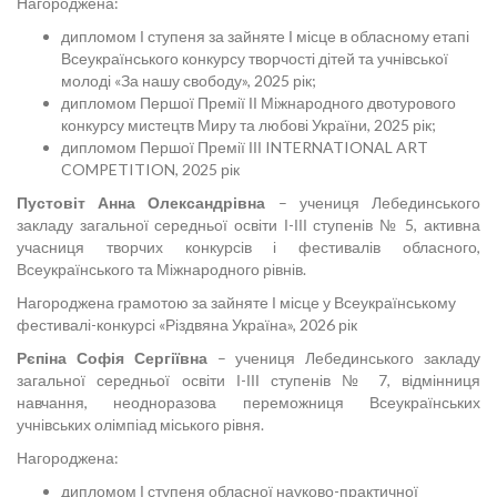
Нагороджена:
дипломом І ступеня за зайняте І місце в обласному етапі
Всеукраїнського конкурсу творчості дітей та учнівської
молоді «За нашу свободу», 2025 рік;
дипломом Першої Премії ІІ Міжнародного двотурового
конкурсу мистецтв Миру та любові України, 2025 рік;
дипломом Першої Премії ІІІ INTERNATIONAL ART
COMPETITION, 2025 рік
Пустовіт Анна Олександрівна
– учениця Лебединського
закладу загальної середньої освіти І-ІІІ ступенів № 5, активна
учасниця творчих конкурсів і фестивалів обласного,
Всеукраїнського та Міжнародного рівнів.
Нагороджена грамотою за зайняте І місце у Всеукраїнському
фестивалі-конкурсі «Різдвяна Україна», 2026 рік
Рєпіна Софія Сергіївна
– учениця Лебединського закладу
загальної середньої освіти І-ІІІ ступенів № 7, відмінниця
навчання, неодноразова переможниця Всеукраїнських
учнівських олімпіад міського рівня.
Нагороджена:
дипломом І ступеня обласної науково-практичної