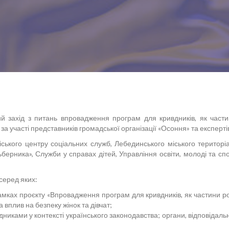
ний захід з питань впровадження програм для кривдників, як част
а участі представників громадської організації «Осоння» та експерті
ського центру соціальних служб, Лебединського міського територі
ільберника», Служби у справах дітей, Управління освіти, молоді та с
серед яких:
амках проєкту «Впровадження програм для кривдників, як частини р
а вплив на безпеку жінок та дівчат;
дниками у контексті українського законодавства; органи, відповідаль