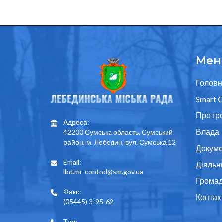
Мен
Головн
Smart C
Про гр
Адреса:
Влада
42200 Сумська область, Сумський
район, м. Лебедин, вул. Сумська,12
Докуме
Email:
Діяльн
lbd.mr-control@sm.gov.ua
Грома
Факс:
Контак
(05445) 3-95-62
Тел: