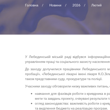
Головна
Новини
2026
Лютий
У Лебединській міській раді відбувся інформацій
управлінням праці та соціального захисту населення з
До заходу долучилися працівники Лебединського мі
пробації», «Лебединської лікарні імені лікаря К.О.З
також представники суду, прокуратури та поліції.
Учасники заходу обговорили низку важливих питань, 
навчання для фахівців роботи з кривдника в р
мети та завдань проекту, очікувані результати т
огляд законодавства: важливість роботи з крив
та виділення бюджету на реалізацію програм.