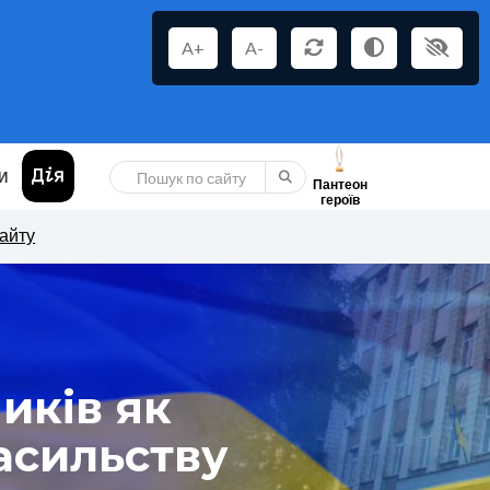
A+
A-
И
Пантеон
героїв
сайту
иків як
асильству