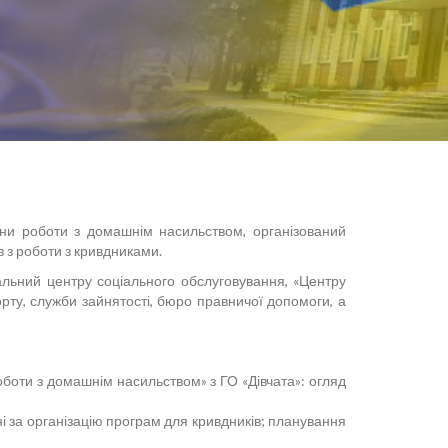
ини роботи з домашнім насильством, організований
в з роботи з кривдниками.
альний центру соціального обслуговування, «Центру
порту, служби зайнятості, бюро правничої допомоги, а
оботи з домашнім насильством» з ГО «Дівчата»: огляд
ні за організацію програм для кривдників; планування