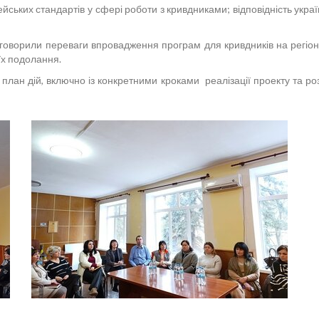
йських стандартів у сфері роботи з кривдниками; відповідність укр
оворили переваги впровадження програм для кривдників на регіональ
їх подолання.
лан дій, включно із конкретними кроками реалізації проекту та роз