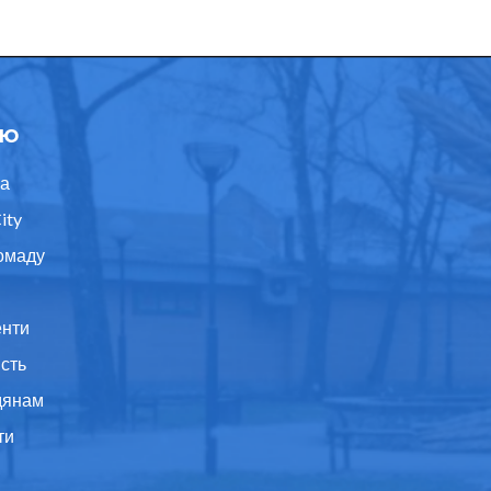
ю
а
ity
омаду
нти
ість
дянам
ти