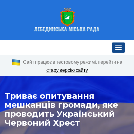
Toggle n
Сайт працює в тестовому режимі, перейти на
стару версію сайту
Триває опитування
мешканців громади, яке
проводить Український
Червоний Хрест