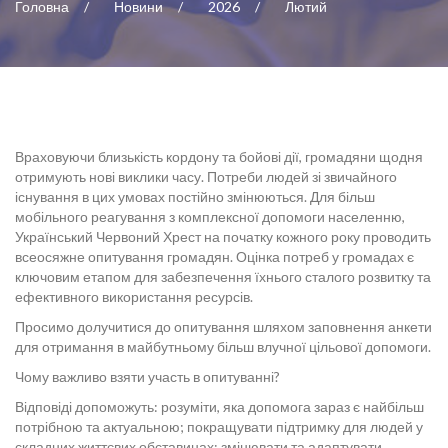
Головна
Новини
2026
Лютий
Враховуючи близькість кордону та бойові дії, громадяни щодня
отримують нові виклики часу. Потреби людей зі звичайного
існування в цих умовах постійно змінюються. Для більш
мобільного реагування з комплексної допомоги населенню,
Український Червоний Хрест на початку кожного року проводить
всеосяжне опитування громадян. Оцінка потреб у громадах є
ключовим етапом для забезпечення їхнього сталого розвитку та
ефективного використання ресурсів.
Просимо долучитися до опитування шляхом заповнення анкети
для отримання в майбутньому більш влучної цільової допомоги.
Чому важливо взяти участь в опитуванні?
Відповіді допоможуть: розуміти, яка допомога зараз є найбільш
потрібною та актуальною; покращувати підтримку для людей у
складних життєвих обставинах: змінювати та адаптувати