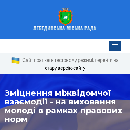
Toggle n
Сайт працює в тестовому режимі, перейти на
стару версію сайту
Зміцнення міжвідомчої
взаємодії - на виховання
молоді в рамках правових
норм