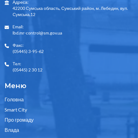
Адреса:
42200 Сумська область, Сумський район, м. Лебедин, вул.
Сумська,12
Email:
lbd.mr-control@sm.gov.ua
Факс:
(05445) 3-95-62
Тел:
(05445) 2 30 12
Меню
Головна
Smart City
Про громаду
Влада