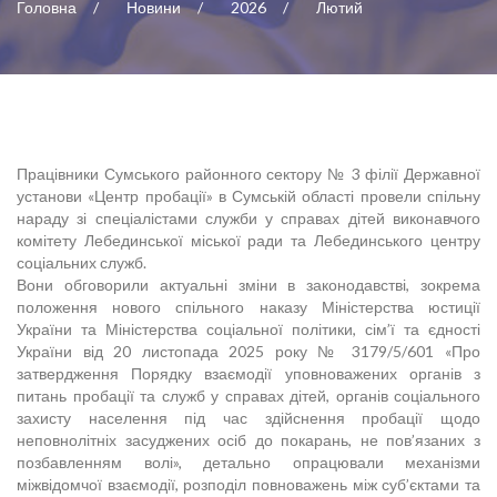
Головна
Новини
2026
Лютий
Працівники Сумського районного сектору № 3 філії Державної
установи «Центр пробації» в Сумській області провели спільну
нараду зі спеціалістами служби у справах дітей виконавчого
комітету Лебединської міської ради та Лебединського центру
соціальних служб.
Вони обговорили актуальні зміни в законодавстві, зокрема
положення нового спільного наказу Міністерства юстиції
України та Міністерства соціальної політики, сім’ї та єдності
України від 20 листопада 2025 року № 3179/5/601 «Про
затвердження Порядку взаємодії уповноважених органів з
питань пробації та служб у справах дітей, органів соціального
захисту населення під час здійснення пробації щодо
неповнолітніх засуджених осіб до покарань, не пов’язаних з
позбавленням волі», детально опрацювали механізми
міжвідомчої взаємодії, розподіл повноважень між суб’єктами та