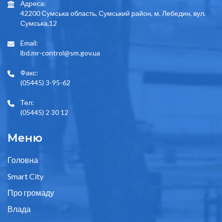
Адреса:
42200 Сумська область, Сумський район, м. Лебедин, вул.
Сумська,12
Email:
lbd.mr-control@sm.gov.ua
Факс:
(05445) 3-95-62
Тел:
(05445) 2 30 12
Меню
Головна
Smart City
Про громаду
Влада