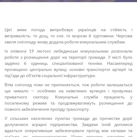
Цієї зими погода випробовує українців на стійкість і
витривалість: то дощ, то сніг, то морози й хуртовини. Чергова
хвиля снігопаду знову додала роботи комунальним службам.
Із опівночі 19 лютого лебединські комунальники розпочали
роботи з розчищення доріг на території громади. У місті було
задіяно 6 одиниць спеціалізованої техніки. Насамперед
прочищено центральні вулиці, основні транспортні артерії та
під’їзди до об’єктів соціальної інфраструктури.
Втім снігопад поки не припиняється, тож роботи залишається
ще чимало — особливо на невеликих вулицях і провулках
приватного сектору. Комунальні служби працюють у
посиленому режимі та продовжуватимуть розчищення до
повного забезпечення проїзду транспорту.
У сільських населених пунктах громади до прочистки доріг
долучилися аграрні підприємства. Завдяки їхній допомозі
вдається оперативніше забезпечувати проїзд між селами та
під’їзди до домогосподарств. Щиро дякуємо аграріям за