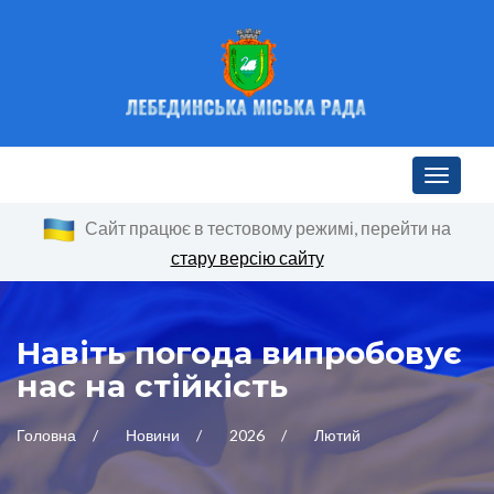
Toggle n
Сайт працює в тестовому режимі, перейти на
стару версію сайту
Навіть погода випробовує
нас на стійкість
Головна
Новини
2026
Лютий