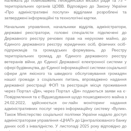
належать до повноважень Лебединської міської ради та 75 –
територіальних органів ЦОВВ. Відповідно до Закону України
«Про адміністративні послуги» відділами розроблені та
затверджені інформаційні та технологічні картки.
Начальник управління, начальники відділів, адміністратори,
державні реєстратори, головні спеціалісти підключені до
Державного реєстру речових прав на нерухоме майно, до
Єдиного державного реєстру юридичних осіб, фізичних осіб-
підприємців та громадських формувань, до Реєстру
територіальних громад, до Єдиного державного реєстру
ветеранів війни, до Єдиної Державної електронної системи у
сфері будівництва, до Єдиної інформаційної системи соціальної
сфери для якісного та швидкого обслуговування громадян
нашої громади з соціальних питань, впроваджено надання
державної реєстрації ФОП та реєстрація місця проживання
через Портал «Дія», через Портал «Дія» подаються заяви на є-
Повідомлення та є-Відшкодування щодо пошкодженого майна з
24.02.2022, здійснюється он-лайн моніторинг надання
адміністративних послуг через інформаційну систему «Вулик».
Також Міністерство соціальної політики України надало доступ
адміністраторам управління «ЦНАП» до Централізованого банку
даних осіб з інвалідністю. У листопаді 2025 року відповідно до