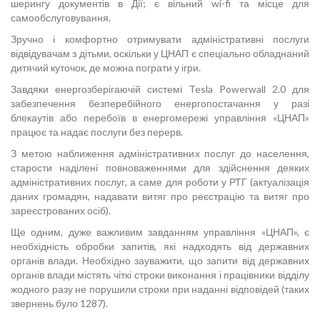
шерингу документів в Дії; є вільний wi-fi та місце для
самообслуговування.
Зручно і комфортно отримувати адміністративні послуги
відвідувачам з дітьми, оскільки у ЦНАП є спеціально обладнаний
дитячий куточок, де можна пограти у ігри.
Завдяки енергозберігаючій системі Tesla Powerwall 2.0 для
забезпечення безперебійного енергопостачання у разі
блекаутів або перебоїв в енергомережі управління «ЦНАП»
працює та надає послуги без перерв.
З метою наближення адміністративних послуг до населення,
старости наділені повноваженнями для здійснення деяких
адміністративних послуг, а саме для роботи у РТГ (актуалізація
даних громадян, надавати витяг про реєстрацію та витяг про
зареєстрованих осіб).
Ще одним, дуже важливим завданням управління «ЦНАП», є
необхідність обробки запитів, які надходять від державних
органів влади. Необхідно зауважити, що запити від державних
органів влади містять чіткі строки виконання і працівники відділу
жодного разу не порушили строки при наданні відповідей (таких
звернень було 1287).