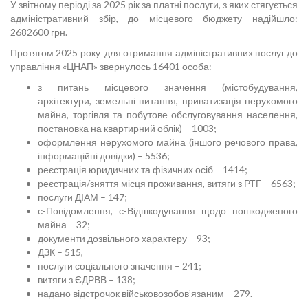
У звітному періоді за 2025 рік за платні послуги, з яких стягується
адміністративний збір, до місцевого бюджету надійшло:
2682600 грн.
Протягом 2025 року для отримання адміністративних послуг до
управління «ЦНАП» звернулось 16401 особа:
з питань місцевого значення (містобудування,
архітектури, земельні питання, приватизація нерухомого
майна, торгівля та побутове обслуговування населення,
постановка на квартирний облік) – 1003;
оформлення нерухомого майна (іншого речового права,
інформаційні довідки) – 5536;
реєстрація юридичних та фізичних осіб – 1414;
реєстрація/зняття місця проживання, витяги з РТГ – 6563;
послуги ДІАМ – 147;
є-Повідомлення, є-Відшкодування щодо пошкодженого
майна – 32;
документи дозвільного характеру – 93;
ДЗК – 515,
послуги соціального значення – 241;
витяги з ЄДРВВ – 138;
надано відстрочок військовозобов’язаним – 279.