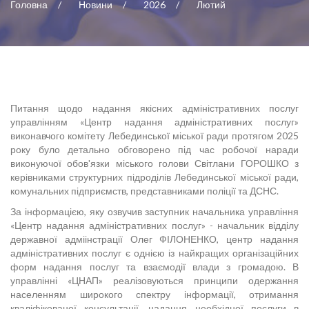
Головна
Новини
2026
Лютий
Питання щодо надання якісних адміністративних послуг
управлінням «Центр надання адміністративних послуг»
виконавчого комітету Лебединської міської ради протягом 2025
року було детально обговорено під час робочої наради
виконуючої обов'язки міського голови Світлани ГОРОШКО з
керівниками структурних підроділів Лебединської міської ради,
комунальних підприємств, представниками поліції та ДСНС.
За інформацією, яку озвучив заступник начальника управління
«Центр надання адміністративних послуг» - начальник відділу
державної адміінстрації Олег ФІЛОНЕНКО, центр надання
адміністративних послуг є однією із найкращих організаційних
форм надання послуг та взаємодії влади з громадою. В
управлінні «ЦНАП» реалізовуються принципи одержання
населенням широкого спектру інформації, отримання
кваліфікованої консультації, надання необхідної послуги в