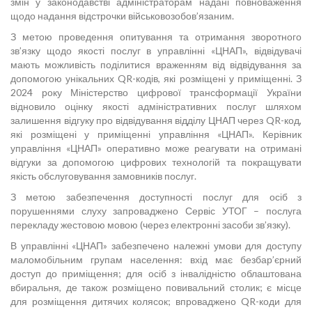
змін у законодавстві адміністраторам надані повноваження
щодо надання відстрочки військовозобов’язаним.
З метою проведення опитування та отримання зворотного
зв’язку щодо якості послуг в управлінні «ЦНАП», відвідувачі
мають можливість поділитися враженням від відвідування за
допомогою унікальних QR-кодів, які розміщені у приміщенні. З
2024 року Міністерство цифрової трансформації України
відновило оцінку якості адміністративних послуг шляхом
залишення відгуку про відвідування відділу ЦНАП через QR-код,
які розміщені у приміщенні управління «ЦНАП». Керівник
управління «ЦНАП» оперативно може реагувати на отримані
відгуки за допомогою цифрових технологій та покращувати
якість обслуговування замовників послуг.
З метою забезпечення доступності послуг для осіб з
порушеннями слуху запроваджено Сервіс УТОГ – послуга
перекладу жестовою мовою (через електронні засоби зв’язку).
В управлінні «ЦНАП» забезпечено належні умови для доступу
маломобільним групам населення: вхід має безбар’єрний
доступ до приміщення; для осіб з інвалідністю облаштована
вбиральня, де також розміщено повивальний столик; є місце
для розміщення дитячих колясок; впроваджено QR-коди для