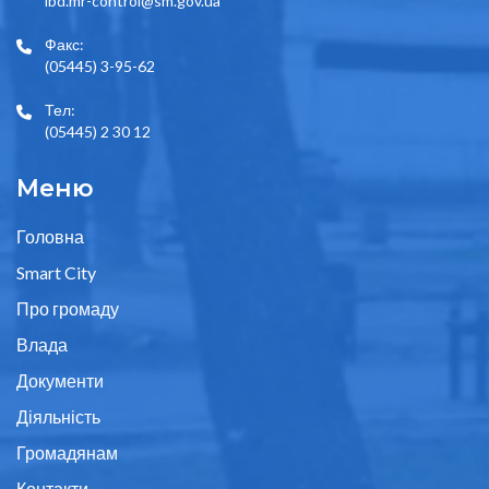
lbd.mr-control@sm.gov.ua
Факс:
(05445) 3-95-62
Тел:
(05445) 2 30 12
Меню
Головна
Smart City
Про громаду
Влада
Документи
Діяльність
Громадянам
Контакти