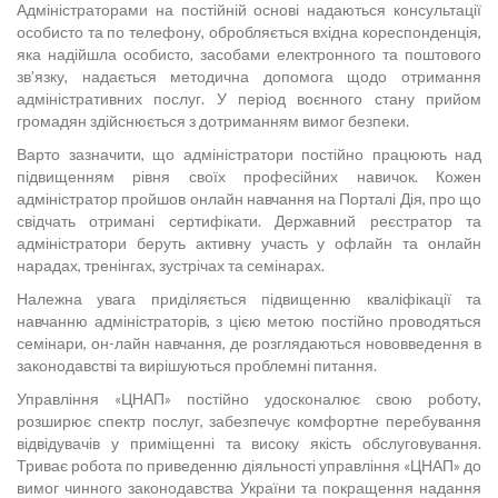
Адміністраторами на постійній основі надаються консультації
особисто та по телефону, обробляється вхідна кореспонденція,
яка надійшла особисто, засобами електронного та поштового
зв’язку, надається методична допомога щодо отримання
адміністративних послуг. У період воєнного стану прийом
громадян здійснюється з дотриманням вимог безпеки.
Варто зазначити, що адміністратори постійно працюють над
підвищенням рівня своїх професійних навичок. Кожен
адміністратор пройшов онлайн навчання на Порталі Дія, про що
свідчать отримані сертифікати. Державний реєстратор та
адміністратори беруть активну участь у офлайн та онлайн
нарадах, тренінгах, зустрічах та семінарах.
Належна увага приділяється підвищенню кваліфікації та
навчанню адміністраторів, з цією метою постійно проводяться
семінари, он-лайн навчання, де розглядаються нововведення в
законодавстві та вирішуються проблемні питання.
Управління «ЦНАП» постійно удосконалює свою роботу,
розширює спектр послуг, забезпечує комфортне перебування
відвідувачів у приміщенні та високу якість обслуговування.
Триває робота по приведенню діяльності управління «ЦНАП» до
вимог чинного законодавства України та покращення надання