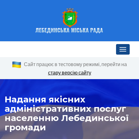
Toggle n
Сайт працює в тестовому режимі, перейти на
стару версію сайту
Надання якісних
адміністративних послуг
населенню Лебединської
громади