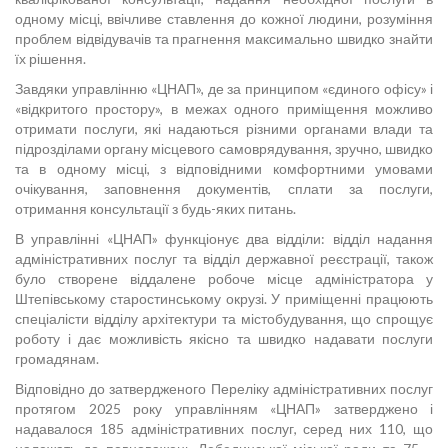
одному місці, ввічливе ставлення до кожної людини, розуміння
проблем відвідувачів та прагнення максимально швидко знайти
їх рішення.
Завдяки управлінню «ЦНАП», де за принципом «єдиного офісу» і
«відкритого простору», в межах одного приміщення можливо
отримати послуги, які надаються різними органами влади та
підрозділами органу місцевого самоврядування, зручно, швидко
та в одному місці, з відповідними комфортними умовами
очікування, заповнення документів, сплати за послуги,
отримання консультації з будь-яких питань.
В управлінні «ЦНАП» функціонує два відділи: відділ надання
адміністративних послуг та відділ державної реєстрації, також
було створене віддалене робоче місце адміністратора у
Штепівському старостинському окрузі. У приміщенні працюють
спеціалісти відділу архітектури та містобудування, що спрощує
роботу і дає можливість якісно та швидко надавати послуги
громадянам.
Відповідно до затвердженого Переліку адміністративних послуг
протягом 2025 року управлінням «ЦНАП» затверджено і
надавалося 185 адміністративних послуг, серед них 110, що