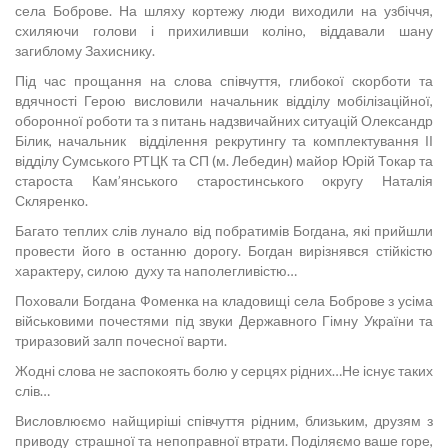
села Боброве. На шляху кортежу люди виходили на узбіччя,
схиляючи голови і прихиливши коліно, віддавали шану
загиблому Захиснику.
Під час прощання на слова співчуття, глибокої скорботи та
вдячності Герою висловили начальник відділу мобілізаційної,
оборонної роботи та з питань надзвичайних ситуацій Олександр
Білик, начальник відділення рекрутингу та комплектування ІІ
відділу Сумського РТЦК та СП (м. Лебедин) майор Юрій Токар та
староста Кам’янського старостинського округу Наталія
Скляренко.
Багато теплих слів лунало від побратимів Богдана, які прийшли
провести його в останню дорогу. Богдан вирізнявся стійкістю
характеру, силою духу та наполегливістю…
Поховали Богдана Фоменка на кладовищі села Боброве з усіма
військовими почестями під звуки Державного Гімну України та
триразовий залп почесної варти.
Жодні слова не заспокоять болю у серцях рідних…Не існує таких
слів…
Висловлюємо найщиріші співчуття рідним, близьким, друзям з
приводу страшної та непоправної втрати. Поділяємо ваше горе,