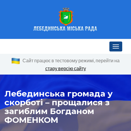
Toggle n
Сайт працює в тестовому режимі, перейти на
стару версію сайту
Лебединська громада у
скорботі – прощалися з
загиблим Богданом
ФОМЕНКОМ