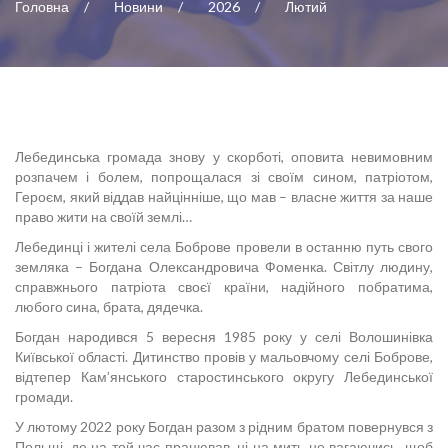
Головна
Новини
2026
Лютий
Лебединська громада знову у скорботі, оповита невимовним
розпачем і болем, попрощалася зі своїм сином, патріотом,
Героєм, який віддав найцінніше, що мав – власне життя за наше
право жити на своїй землі…
Лебединці і жителі села Боброве провели в останню путь свого
земляка – Богдана Олександровича Фоменка. Світлу людину,
справжнього патріота своєї країни, надійного побратима,
любого сина, брата, дядечка.
Богдан народився 5 вересня 1985 року у селі Волошинівка
Київської області. Дитинство провів у мальовчому селі Боброве,
відтепер Кам’янського старостинського округу Лебединської
громади.
У лютому 2022 року Богдан разом з рідним братом повернувся з
Польщі, де на той час працював, ні на мить не вагаючись, щоб