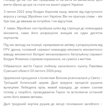
взяти зброю до рук та стати на захист рідної України.
З липня 2022 року Богдан боронив нашу землю від підступного
ворога у складі Збройних сил України. Він не прагнув слави – він
був там, де вважав за потрібне. І не відсутпив.
У лавах Збройних сил пройшов шлях від стрільця до командира
міномета, саме його розрахунок знищив не один десяток
окупантів.
Під час виходу на позиції, прикриваючи автівку з розрахунком від
FPV дрона, головний сержант-командир міномета мінометного
взводу мінометної батареї механізованого батальйону сержант
Богдан Фоменко отримав поранення, не сумісні з життям.
Обірвалося життя Героя поблизу населеного пункту Павлівка
Сумської області 20 лютого 2026 року.
Церемонія прощання з полеглим Воїном розпочалася у Свято –
Троїцькій Успенській церкві. Далі траурна процесія рушила
вулицями Лебедина крізь живий коридор, де кожен схилив
голову у скорботі, проводжаючи Героя та встеляючи останній
шлях його живим квітами..
Далі траурний кортеж рушив до місця поховання загиблого –