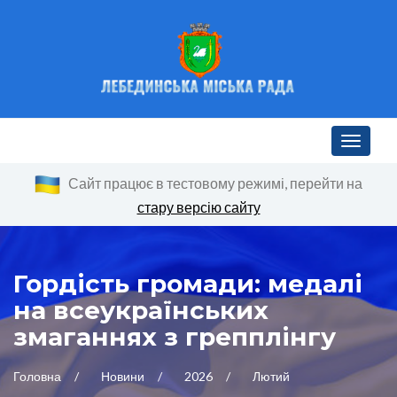
Toggle n
Сайт працює в тестовому режимі, перейти на
стару версію сайту
Гордість громади: медалі
на всеукраїнських
змаганнях з грепплінгу
Головна
Новини
2026
Лютий