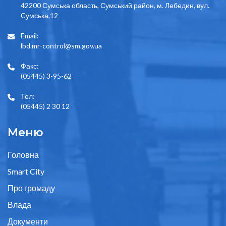
42200 Сумська область, Сумський район, м. Лебедин, вул.
Сумська,12
Email:
lbd.mr-control@sm.gov.ua
Факс:
(05445) 3-95-62
Тел:
(05445) 2 30 12
Меню
Головна
Smart City
Про громаду
Влада
Документи