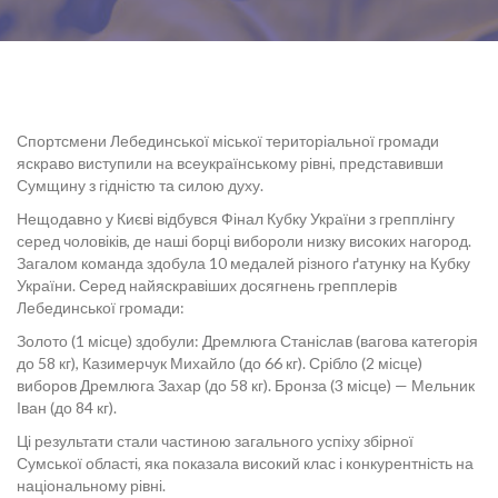
Спортсмени Лебединської міської територіальної громади
яскраво виступили на всеукраїнському рівні, представивши
Сумщину з гідністю та силою духу.
Нещодавно у Києві відбувся Фінал Кубку України з грепплінгу
серед чоловіків, де наші борці вибороли низку високих нагород.
Загалом команда здобула 10 медалей різного ґатунку на Кубку
України. Серед найяскравіших досягнень грепплерів
Лебединської громади:
Золото (1 місце) здобули: Дремлюга Станіслав (вагова категорія
до 58 кг), Казимерчук Михайло (до 66 кг). Срібло (2 місце)
виборов Дремлюга Захар (до 58 кг). Бронза (3 місце) — Мельник
Іван (до 84 кг).
Ці результати стали частиною загального успіху збірної
Сумської області, яка показала високий клас і конкурентність на
національному рівні.