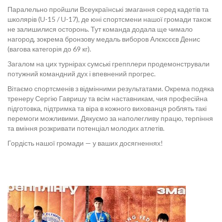
Паралельно пройшли Всеукраїнські змагання серед кадетів та
школярів (U-15 / U-17), де юні спортсмени нашої громади також
не залишилися осторонь. Тут команда додала ще чимало
нагород, зокрема бронзову медаль виборов Алєксєєв Денис
(вагова категорія до 69 кг).
Загалом на цих турнірах сумські грепплери продемонстрували
потужний командний дух і впевнений прогрес.
Вітаємо спортсменів з відмінними результатами. Окрема подяка
тренеру Сергію Гавришу та всім наставникам, чия професійна
підготовка, підтримка та віра в кожного вихованця роблять такі
перемоги можливими. Дякуємо за наполегливу працю, терпіння
та вміння розкривати потенціал молодих атлетів.
Гордість нашої громади — у ваших досягненнях!