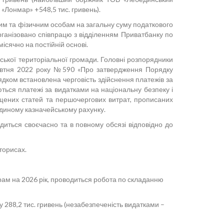
 «Лонмар» +548,5 тис. гривень).
им та фізичним особам на загальну суму податкового
Організовано співпрацю з відділенням Приватбанку по
сячно на постійній основі.
ької територіальної громади. Головні розпорядники
 жовтня 2022 року №590 «Про затвердження Порядку
ком встановлена черговість здійснення платежів за
ться платежі за видатками на національну безпеку і
ищених статей та першочергових витрат, прописаних
 єдиному казначейському рахунку.
иться своєчасно та в повному обсязі відповідно до
торисах.
ам на 2026 рік, проводиться робота по складанню
 288,2 тис. гривень (незабезпеченість видатками –