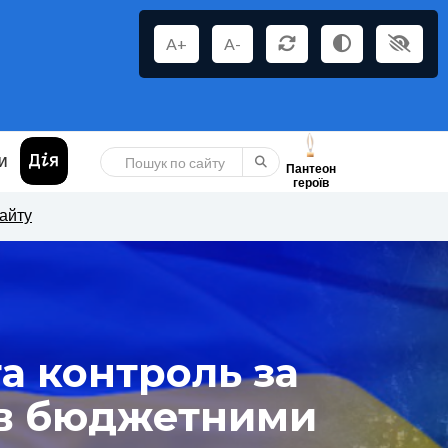
A+
A-
И
Пантеон
героїв
сайту
а контроль за
ів бюджетними