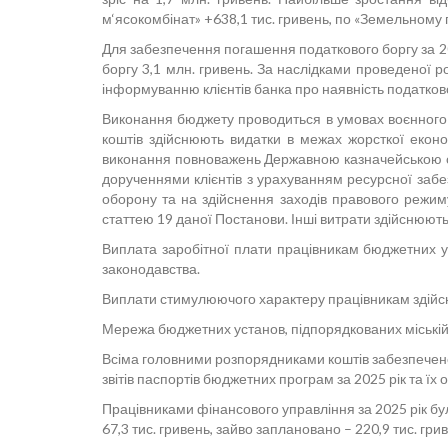
м‘ясокомбінат» +638,1 тис. гривень, по «Земельному 
Для забезпечення погашення податкового боргу за 2
боргу 3,1 млн. гривень. За наслідками проведеної р
інформуванню клієнтів банка про наявність податково
Виконання бюджету проводиться в умовах воєнного 
коштів здійснюють видатки в межах жорсткої екон
виконання повноважень Державною казначейською сл
дорученнями клієнтів з урахуванням ресурсної забе
оборону та на здійснення заходів правового режим
статтею 19 даної Постанови. Інші витрати здійснюють
Виплата заробітної плати працівникам бюджетних у
законодавства.
Виплати стимулюючого характеру працівникам здійсн
Мережа бюджетних установ, підпорядкованих міській
Всіма головними розпорядниками коштів забезпечено
звітів паспортів бюджетних програм за 2025 рік та їх о
Працівниками фінансового управління за 2025 рік бу
67,3 тис. гривень, зайво заплановано – 220,9 тис. грив