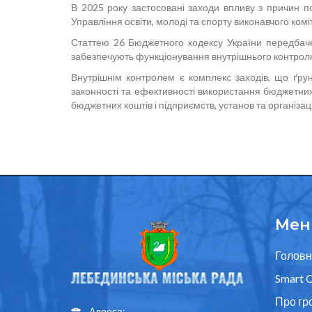
В 2025 року застосовані заходи впливу з причин 
Управління освіти, молоді та спорту виконавчого комі
Статтею 26 Бюджетного кодексу України передбачен
забезпечують функціонування внутрішнього контролю і
Внутрішнім контролем є комплекс заходів, що ґрун
законності та ефективності використання бюджетних 
бюджетних коштів і підприємств, установ та організа
Мен
Головн
Smart C
Про гр
Адреса: