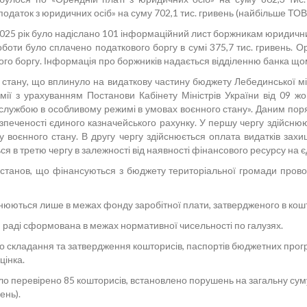
податок з юридичних осіб» на суму 702,1 тис. гривень (найбільше ТОВ
025 рік було надіслано 101 інформаційний лист боржникам юридичн
оботи було сплачено податкового боргу в сумі 375,7 тис. гривень. 
го боргу. Інформація про боржників надається відділенню банка щомі
стану, що вплинуло на видаткову частину бюджету Лебединської міс
омії з урахуванням Постанови Кабінету Міністрів України від 09
ужбою в особливому режимі в умовах воєнного стану». Даним поряд
зпеченості єдиного казначейського рахунку. У першу чергу здійснюю
у воєнного стану. В другу чергу здійснюється оплата видатків зах
ся в третю чергу в залежності від наявності фінансового ресурсу на
станов, що фінансуються з бюджету територіальної громади провод
юються лише в межах фонду заробітної плати, затвердженого в кош
 раді сформована в межах нормативної чисельності по галузях.
 складання та затвердження кошторисів, паспортів бюджетних прогр
цінка.
ло перевірено 85 кошторисів, встановлено порушень на загальну суму
ень).