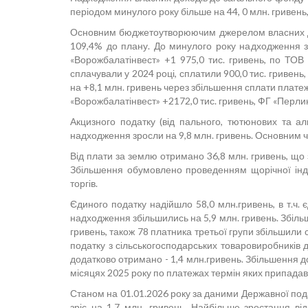
періодом минулого року більше на 44, 0 млн. гривень,
Основним бюджетоутворюючим джерелом власних дохо
109,4% до плану. До минулого року надходження зр
«Ворожбалатінвест» +1 975,0 тис. гривень, по ТОВ 
сплачували у 2024 році, сплатили 900,0 тис. гривень
на +8,1 млн. гривень через збільшення сплати платеж
«Ворожбалатінвест» +2172,0 тис. гривень, ФГ «Перлина
Акцизного податку (від пального, тютюнових та ал
надходження зросли на 9,8 млн. гривень. Основним ч
Від плати за землю отримано 36,8 млн. гривень, що
Збільшення обумовлено проведенням щорічної інде
торгів.
Єдиного податку надійшло 58,0 млн.гривень, в т.ч. 
надходження збільшились на 5,9 млн. гривень. Збільш
гривень, також 78 платника третьої групи збільшили
податку з сільськогосподарських товаровиробників 
додатково отримано - 1,4 млн.гривень. Збільшення д
місяцях 2025 року по платежах термін яких припадав 
Станом на 01.01.2026 року за даними Державної подат
зріс на 1,7 млн. гривень. Найбільше зростання в