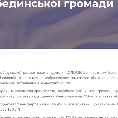
бединської громади
Лебединської міської ради Людмили КОЛОМІЄЦЬ, протягом 2025 р
інансовій сфері з метою забезпечення належного рівня фінансо
кономним витрачанням бюджетних коштів.
вуючи міжбюджетні трансферти, надійшло 530 ,2 млн. гривень, щ
оду минулого року надходження збільшилися на 70,4 млн. гривень, аб
жетних трансфертів надійшло 498,2 млн. гривень, що становить 104
 або 120,8 %.
джету громади забезпечено в сумі 325,9 млн. гривень, що склало 10