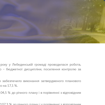
оку у Лебединській громаді проводилася робота,
во – бюджетної дисципліни, посилення контролю за
о забезпечило виконання затвердженого планового
о на 17,1 %.
,5 % до річного плану і в порівнянні з відповідним
7,3 % до річного плану і у порівнянні з відповідним