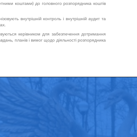
етними коштами) до головного розпорядника коштів
зовують внутрішній контроль і внутрішній аудит та
ах.
осовуються керівником для забезпечення дотримання
авдань, планів і вимог щодо діяльності розпорядника