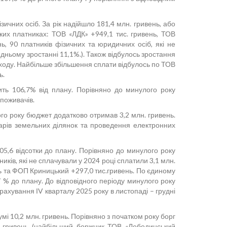
них осіб. За рік надійшло 181,4 млн. гривень, або
ких платниках: ТОВ «ЛДК» +949,1 тис. гривень, ТОВ
ь, 90 платників фізичних та юридичних осіб, які не
едньому зростанні 11,1%.). Також відбулось зростання
доходу. Найбільше збільшення сплати відбулось по ТОВ
ь.
вить 106,7% від плану. Порівняно до минулого року
поживачів.
го року бюджет додатково отримав 3,2 млн. гривень.
арів земельних ділянок та проведення електронних
105,6 відсотки до плану. Порівняно до минулого року
ків, які не сплачували у 2024 році сплатили 3,1 млн.
нь та ФОП Криницький +297,0 тис.гривень. По єдиному
 % до плану. До відповідного періоду минулого року
ахування ІV кварталу 2025 року в листопаді – грудні
мі 10,2 млн. гривень. Порівняно з початком року борг
с. гривень (найбільший боржник ТОВ «Лебединський