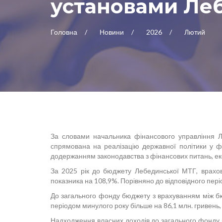
установами Ле
Головна
Новини
2026
Лютий
За словами начальника фінансового управління 
спрямована на реалізацію державної політики у ф
додержанням законодавства з фінансових питань, е
За 2025 рік до бюджету Лебединської МТГ, врахо
показника на 108,9%. Порівняно до відповідного пері
До загального фонду бюджету з врахуванням між бюд
періодом минулого року більше на 86,1 млн. гривень,
Надходження власних доходів до загального фонду бю