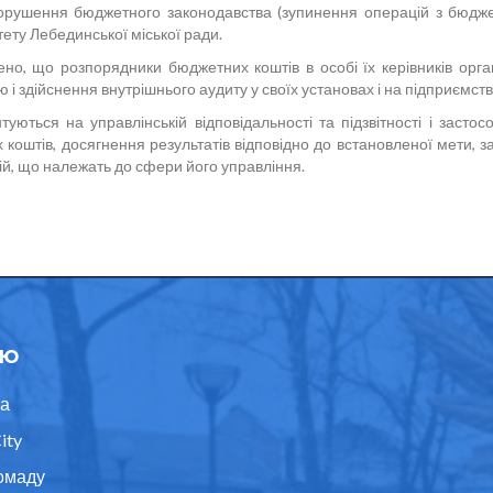
порушення бюджетного законодавства (зупинення операцій з бюдж
тету Лебединської міської ради.
о, що розпорядники бюджетних коштів в особі їх керівників органі
 здійснення внутрішнього аудиту у своїх установах і на підприємств
туються на управлінській відповідальності та підзвітності і заст
коштів, досягнення результатів відповідно до встановленої мети, з
цій, що належать до сфери його управління.
ю
а
ity
омаду