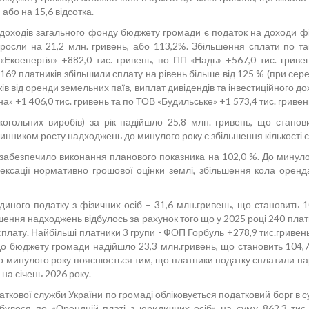
 або на 15,6 відсотка.
дів загального фонду бюджету громади є податок на доходи фізич
осли на 21,2 млн. гривень, або 113,2%. Збільшення сплати по та
«Екоенергія» +882,0 тис. гривень, по ПП «Надь» +567,0 тис. гривен
, 169 платників збільшили сплату на рівень більше від 125 % (при сер
ів від оренди земельних паїв, виплат дивідендів та інвестиційного 
» +1 406,0 тис. гривень та по ТОВ «Будильське» +1 573,4 тис. гривен
когольних виробів) за рік надійшло 25,8 млн. гривень, що стано
инником росту надходжень до минулого року є збільшення кількості с
 забезпечило виконання планового показника на 102,0 %. До минуло
ксації нормативно грошової оцінки землі, збільшення кола оренд
єдиного податку з фізичних осіб – 31,6 млн.гривень, що становить 
ення надходжень відбулось за рахунок того що у 2025 році 240 платни
 сплату. Найбільші платники 3 групи - ФОП Горбуль +278,9 тис.гриве
до бюджету громади надійшло 23,3 млн.гривень, що становить 104,7
о минулого року пояснюється тим, що платники податку сплатили нар
на січень 2026 року.
кової служби України по громаді обліковується податковий борг в су
ідбулося по «Орендній платі з юридичних осіб» на суму 862,3 ти