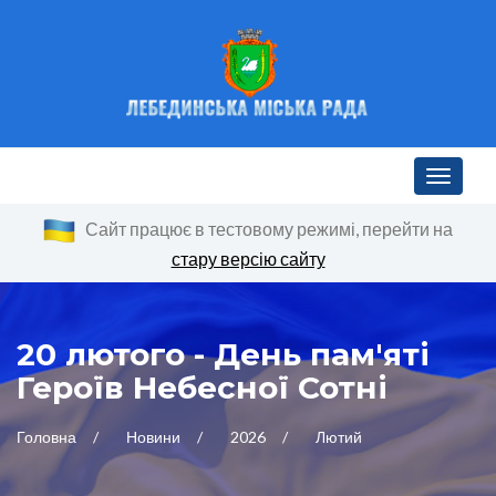
Toggle n
Сайт працює в тестовому режимі, перейти на
стару версію сайту
20 лютого - День пам'яті
Героїв Небесної Сотні
Головна
Новини
2026
Лютий