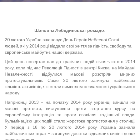
Шановна Лебединська громадо!
20 лютого Україна вшановує День Героїв Небесної Сотні –
людей, які у 2014 році віддали свої життя за гідність, свободу та
європейське майбутнє нашої держави.
Цей день повертає нас до трагічних подій січня–лютого 2014
року, коли під час Революції Гідності в центрі Києва, на Майдані
Незалежності, відбулися масові розстріли мирних
протестувальників. Саме 20 лютого загинула найбільша
кількість активістів, які стали символом незламності українського
народу.
Наприкінці 2013 – на початку 2014 року українці вийшли на
масові протести, виступивши проти згортання курсу на
європейську інтеграцію та проти свавілля тодішньої влади.
Кульмінацією цих подій стало жорстоке протистояння у столиці.
У період з 18 по 20 лютого 2014 року Україна зазнала
найболючіших втрат – загинули десятки відважних синів і дочок
нашого народу.