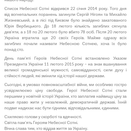
Список Небесної Сотні відкрився 22 січня 2014 року. Того дня
від вогнепальних поранень загинули Сергій Нігоян та Михайло
Жизневський, а в лісі під Києвом було знайдено закатованого
Юрія Вербицького. До 18 лютого кількість загиблих сягнула
дев’яти, а з 18 по 20 лютого було вбито 78 осіб. Після 20 лютого
Україна втратила ще 20 своїх Героїв. Майже одразу всіх
загиблих почали називати Небесною Сотнею, хоча їх було
понад сто.
День пам’яті Героїв Небесної Сотні встановлено Указом
Президента України 11 лютого 2015 року – на знак вшанування
великої громадянської мужності, самовідданості, сили духу і
стійкості людей, які змінили хід історії нашої держави.
Сьогодні, в умовах повномасштабної війни, ми особливо гостро
усвідомлюємо ціну свободи. Герої Небесної Сотні стали
першими у новітній історії України, хто заплатив найвищу ціну за
наше право жити у незалежній, демократичній державі. Їхній
подвиг надихає нас бути гідними, відповідальними, єдиними.
Схиляємо голови у скорботі та вдячності.
Світла пам’ять Героям Небесної Сотні.
Вічна слава тим, хто віддав життя за Україну.