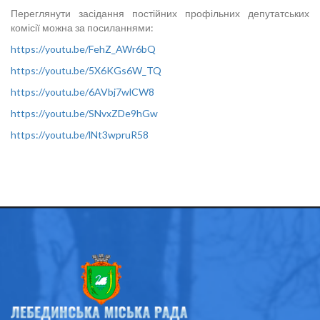
Переглянути засідання постійних профільних депутатських
комісії можна за посиланнями:
https://youtu.be/FehZ_AWr6bQ
https://youtu.be/5X6KGs6W_TQ
https://youtu.be/6AVbj7wlCW8
https://youtu.be/SNvxZDe9hGw
https://youtu.be/lNt3wpruR58