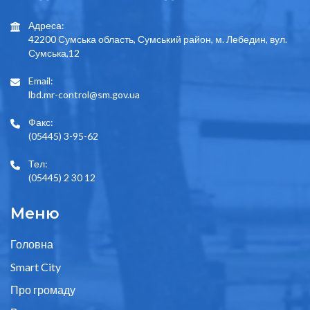
Адреса:
42200 Сумська область, Сумський район, м. Лебедин, вул.
Сумська,12
Email:
lbd.mr-control@sm.gov.ua
Факс:
(05445) 3-95-62
Тел:
(05445) 2 30 12
Меню
Головна
Smart City
Про громаду