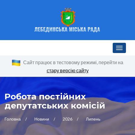
Toggle n
Сайт працює в тестовому режимі, перейти на
стару версію сайту
Робота постійних
депутатських комісій
Головна
Новини
2026
Липень