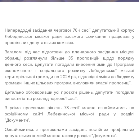
Напередодні засідання чергової 78-ї сесії депутатський корпус
Лебединської міської ради восьмого скликання працював у
профільних депутатських комісіях.
Загалом, під час підготовки до пленарного засідання місцеві
обранці розглянули більше 35 пропозицій щодо порядку
денного сесії. Депутати погодили внесення змін до Програми
економічного і соціального розвитку Лебединської міської
територіальної громади на 2026 рік, відповідні зміни до бюджету
громади, інших цільових програм, висловили власні пропозиції.
Детально обговоривши усі проєкти рішень, депутати погодили
винести їх на розгляд чергової сесії.
З усіма проєктами рішень 78-сесії можна ознайомитись на
офіційному сайті Лебединської міської ради у розділі
"Документи".
Ознайомитись з протоколами засідань постійних профільних
депутатських комісій можна також у розділі "Документи".