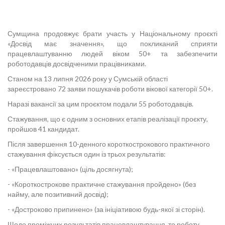
Сумщина продовжує брати участь у Національному проєкті
«Досвід має значення», що покликаний сприяти
працевлаштуванню людей віком 50+ та забезпечити
роботодавців досвідченими працівниками.
Станом на 13 липня 2026 року у Сумській області
зареєстровано 72 заяви пошукачів роботи вікової категорії 50+.
Наразі вакансії за цим проєктом подали 55 роботодавців.
Стажування, що є одним з основних етапів реалізації проєкту,
пройшов 41 кандидат.
Після завершення 10-денного короткострокового практичного
стажування фіксується один із трьох результатів:
- «Працевлаштовано» (ціль досягнута);
- «Короткострокове практичне стажування пройдено» (без
найму, але позитивний досвід);
- «Достроково припинено» (за ініціативою будь-якої зі сторін).
Щодо проміжних результатів працевлаштування, то роботу