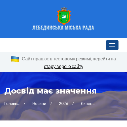
Toggle n
Сайт працює в тестовому режимі, перейти на
стару версію сайту
Досвід має значення
Головна
Новини
2026
Липень