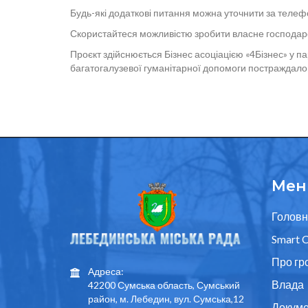
Будь-які додаткові питання можна уточнити за телеф
Скористайтеся можливістю зробити власне господарс
Проєкт здійснюється Бізнес асоціацією «4Бізнес» у 
багатогалузевої гуманітарної допомоги постраждалому
Мен
Головн
Smart C
Про гр
Адреса:
Влада
42200 Сумська область, Сумський
район, м. Лебедин, вул. Сумська,12
Докуме