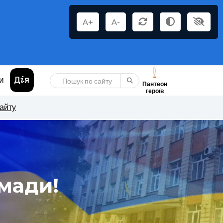
A+
A-
И
Пантеон
героїв
сайту
мади!