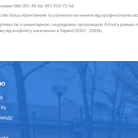
онами 066-055-40-66, 097-910-73-56.
тво більш ефективним та отримати натхнення від професіоналів сво
партнерстві з гуманітарною, неурядовою організацією Acted в рамках
 від конфлікту населенню в Україні (2023 - 2026)».
ю
а
ity
омаду
нти