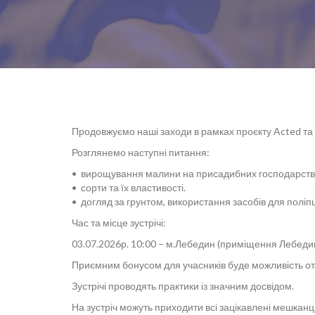
Продовжуємо наші заходи в рамках проєкту Acted та
Розглянемо наступні питання:
• вирощування малини на присадибних господарствах 
• сорти та їх властивості.
• догляд за грунтом, використання засобів для поліп
Час та місце зустрічі:
03.07.2026р. 10:00 – м.Лебедин (приміщення Лебединс
Приємним бонусом для учасників буде можливість от
Зустрічі проводять практики із значним досвідом.
На зустріч можуть приходити всі зацікавлені мешкан