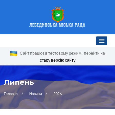
Toggle n
Сайт працює в тестовому режимі, перейти на
стару версію сайту
Липень
Головна
Новини
2026