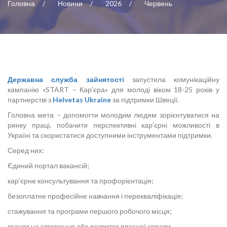
Головна
Новини
2026
Червень
Державна служба зайнятості
запустила комунікаційну
кампанію «START – Кар’єра» для молоді віком 18-25 років у
партнерстві з
Helvetas Ukraine
за підтримки Швеції.
Головна мета – допомогти молодим людям зорієнтуватися на
ринку праці, побачити перспективні кар’єрні можливості в
Україні та скористатися доступними інструментами підтримки.
Серед них:
Єдиний портал вакансій;
кар’єрне консультування та профорієнтація;
безоплатне професійне навчання і перекваліфікація;
стажування та програми першого робочого місця;
гранти на створення або розвиток власної справи.