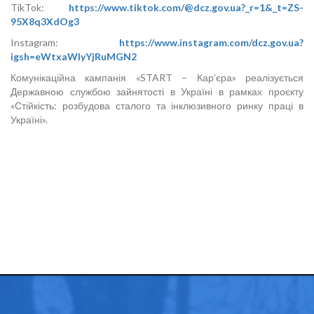
TikTok:
https://www.tiktok.com/@dcz.gov.ua?_r=1&_t=ZS-
95X8q3XdOg3
Instagram:
https://www.instagram.com/dcz.gov.ua?
igsh=eWtxaWlyYjRuMGN2
Комунікаційна кампанія «START – Кар’єра» реалізується
Державною службою зайнятості в Україні в рамках проєкту
«Стійкість: розбудова сталого та інклюзивного ринку праці в
Україні».