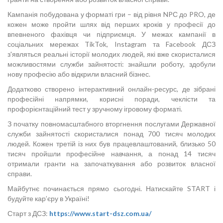
Кампанія побудована у форматі гри – від рівня NPС до PRO, де
кожен може пройти шлях від перших кроків у професії до
впевненого фахівця чи підприємця. У межах кампанії в
соціальних мережах TikTok, Instagram та Facebook ДСЗ
з'являться реальні історії молодих людей, які вже скористалися
можливостями служби зайнятості: знайшли роботу, здобули
нову професію або відкрили власний бізнес.
Додатково створено інтерактивний онлайн-ресурс, де зібрані
професійні напрямки, корисні поради, чеклісти та
профорієнтаційний тест у зручному ігровому форматі.
З початку повномасштабного вторгнення послугами Державної
служби зайнятості скористалися понад 700 тисяч молодих
людей. Кожен третій із них був працевлаштований, близько 50
тисяч пройшли професійне навчання, а понад 14 тисяч
отримали гранти на започаткування або розвиток власної
справи.
Майбутнє починається прямо сьогодні. Натискайте START і
будуйте кар’єру в Україні!
Старт з ДСЗ:
https://www.start-dsz.com.ua/