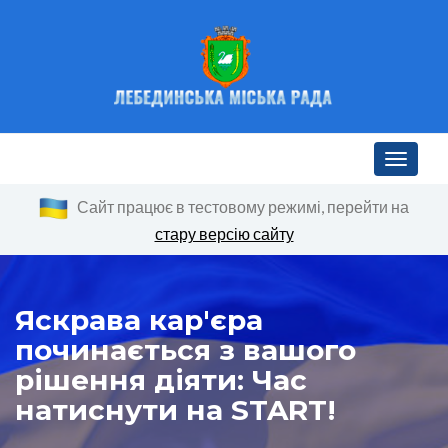
Toggle n
Сайт працює в тестовому режимі, перейти на
стару версію сайту
Яскрава кар'єра
починається з вашого
рішення діяти: Час
натиснути на START!