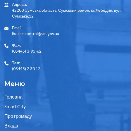
Адреса:
42200 Сумська область, Сумський район, м. Лебедин, вул.
Сумська,12
Email:
lbd.mr-control@sm.gov.ua
Факс:
(05445) 3-95-62
Тел:
(05445) 2 30 12
Меню
Головна
Smart City
Про громаду
Влада