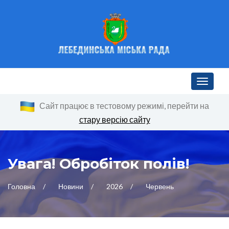
Toggle n
Сайт працює в тестовому режимі, перейти на
стару версію сайту
Увага! Обробіток полів!
Головна
Новини
2026
Червень