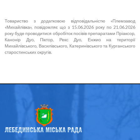
Товариство з додатковою відповідальністю «Племзавод
«Михайлівка», повідомляє що з 15.06.2026 року по 21.06.2026
року буде проводитися обробіток посівів препаратами Пріаксор,
Канонір Дуо, Піктор, Рекс Дуо, Енжио на території
Михайлівського, Василівського, Катеринівського та Курганського
старостинських округів.