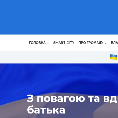
ГОЛОВНА
SMART CITY
ПРО ГРОМАДУ
ВЛ
З повагою та вд
батька