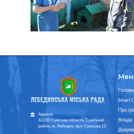
Мен
Головн
Smart C
Про гр
Адреса:
Влада
42200 Сумська область, Сумський
район, м. Лебедин, вул. Сумська,12
Докуме