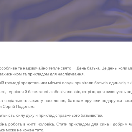
особливе та надзвичайно тепле свято — День батька. Це день, коли м
 захисником та прикладом для наслідування.
й громаді представники міської влади привітали батьків-одинаків, як
, терпіння й безмежної любові чоловіків, котрі щодня виконують подв
та соціального захисту населення, батькам вручили подарунки вико
и Сергій Подолько.
льність, силу духу й приклад справжнього батьківства.
на робота в житті чоловіка. Стати прикладом для сина і добрим ча
аке може не кожен тато.