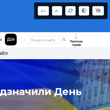
A+
A-
И
Пантеон
героїв
сайту
відзначили День