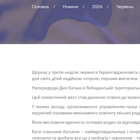
Головна
Новини
2026
Червень
Щороку у третю неділю червня в Україні відзначають 
для своїх дітей надійною опорою, першим вчителем,
Напередодні Дня батька в Лебединській територіальні
Цей символічний жест став даниною поваги до мужності
У межах заходу, організованого управлінням праці 
керуючий справами виконавчого комітету міської рад
Вони висловили вдячність головам родин за відповіда
Бути хорошим батьком – найвідповідальніша і потріб
пояснити та зробити все це з любов'ю і терпінням – т