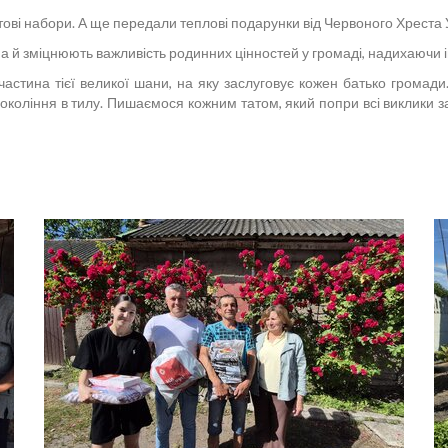
уктові набори. А ще передали теплові подарунки від Червоного Хреста 
в, а й зміцнюють важливість родинних цінностей у громаді, надихаюч
астина тієї великої шани, на яку заслуговує кожен батько громади.
о покоління в тилу. Пишаємося кожним татом, який попри всі виклики