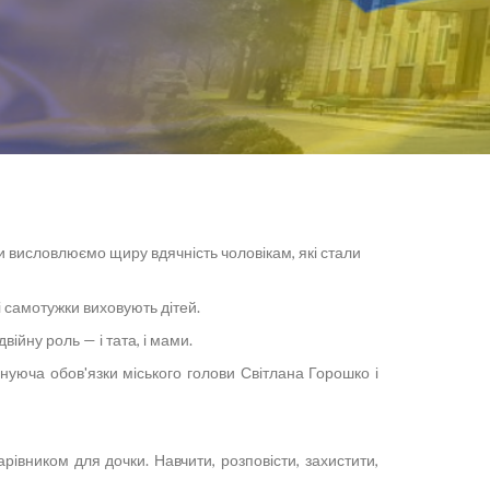
и висловлюємо щиру вдячність чоловікам, які стали
і самотужки виховують дітей.
ійну роль — і тата, і мами.
нуюча обов'язки міського голови Світлана Горошко і
рівником для дочки. Навчити, розповісти, захистити,