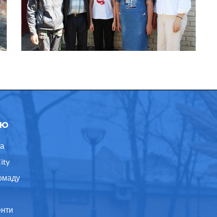
ю
а
ity
омаду
нти