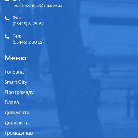
lbd.mr-control@sm.gov.ua
Факс:
(05445) 3-95-62
Тел:
(05445) 2 30 12
Меню
Головна
Smart City
Про громаду
Влада
Документи
Діяльність
Громадянам