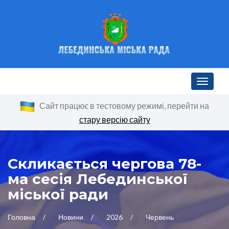
Toggle n
Сайт працює в тестовому режимі, перейти на
стару версію сайту
Скликається чергова 78-
ма сесія Лебединської
міської ради
Головна
Новини
2026
Червень