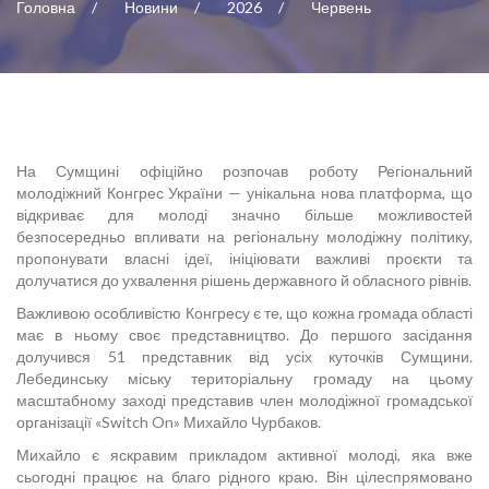
Головна
Новини
2026
Червень
На Сумщині офіційно розпочав роботу Регіональний
молодіжний Конгрес України — унікальна нова платформа, що
відкриває для молоді значно більше можливостей
безпосередньо впливати на регіональну молодіжну політику,
пропонувати власні ідеї, ініціювати важливі проєкти та
долучатися до ухвалення рішень державного й обласного рівнів.
Важливою особливістю Конгресу є те, що кожна громада області
має в ньому своє представництво. До першого засідання
долучився 51 представник від усіх куточків Сумщини.
Лебединську міську територіальну громаду на цьому
масштабному заході представив член молодіжної громадської
організації «Switch On» Михайло Чурбаков.
Михайло є яскравим прикладом активної молоді, яка вже
сьогодні працює на благо рідного краю. Він цілеспрямовано