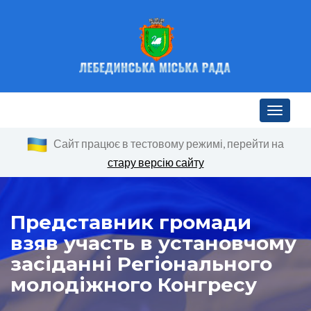
Toggle n
Сайт працює в тестовому режимі, перейти на
стару версію сайту
Представник громади
взяв участь в установчому
засіданні Регіонального
молодіжного Конгресу