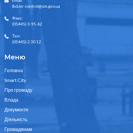
Email:
lbd.mr-control@sm.gov.ua
Факс:
(05445) 3-95-62
Тел:
(05445) 2 30 12
Меню
Головна
Smart City
Про громаду
Влада
Документи
Діяльність
Громадянам