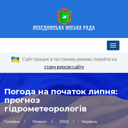
Toggle n
Сайт працює в тестовому режимі, перейти на
стару версію сайту
Погода на початок липня:
прогноз
гідрометеорологів
Головна
Новини
2026
Червень