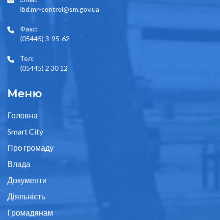
lbd.mr-control@sm.gov.ua
Факс:
(05445) 3-95-62
Тел:
(05445) 2 30 12
Меню
Головна
Smart City
Про громаду
Влада
Документи
Діяльність
Громадянам