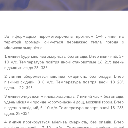
За інформацією гідрометеорологів, протягом 1–4 липня на
території громади очікується переважно тепла погода з
мінливою хмарністю.
1 липня
буде мінлива хмарність, без опадів. Вітер північний, 5–
10 м/с. Температура повітря вночі становитиме 16–21°, вдень
підвищиться до 28–33°.
2 липня
збережеться мінлива хмарність, без опадів. Вітер
північно-східний, 3–8 м/с. Температура повітря вночі 18–23°,
вдень – 29–34°.
3 липня
очікується мінлива хмарність. У нічний час – без опадів,
удень місцями пройде короткочасний дощ, можливі грози. Вітер
південно-західний, 5–10 м/с. Температура повітря вночі 18–23°,
вдень 28–33°.
4 липня
прогнозується мінлива хмарність, без опадів. Вітер
північно-західний, 7–12 м/с. Температура повітря вночі