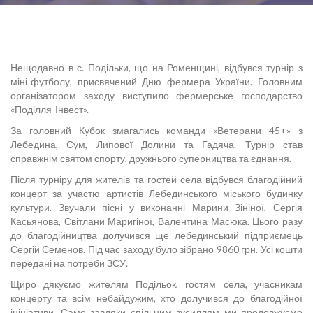
Нещодавно в с. Подільки, що на Роменщині, відбувся турнір з
міні-футболу, присвячений Дню фермера України. Головним
організатором заходу виступило фермерське господарство
«Поділля-Інвест».
За головний Кубок змагались команди «Ветерани 45+» з
Лебедина, Сум, Липової Долини та Гадяча. Турнір став
справжнім святом спорту, дружнього суперництва та єднання.
Після турніру для жителів та гостей села відбувся благодійний
концерт за участю артистів Лебединського міського будинку
культури. Звучали пісні у виконанні Марини Зініної, Сергія
Касьянова, Світлани Маригіної, Валентина Масюка. Цього разу
до благодійництва долучився ще лебединський підприємець
Сергій Семенов. Під час заходу було зібрано 9860 грн. Усі кошти
передані на потреби ЗСУ.
Щиро дякуємо жителям Подільок, гостям села, учасникам
концерту та всім небайдужим, хто долучився до благодійної
ініціативи. Саме завдяки спільним зусиллям ми продовжуємо