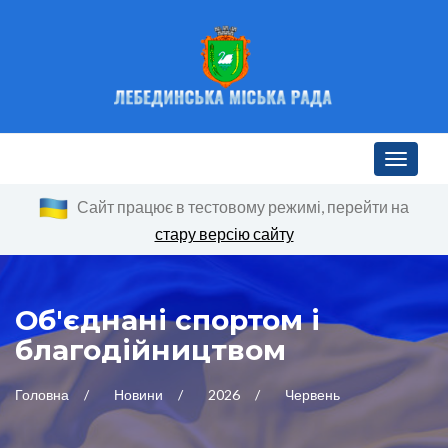
Toggle n
Сайт працює в тестовому режимі, перейти на
стару версію сайту
Об'єднані спортом і
благодійництвом
Головна
Новини
2026
Червень