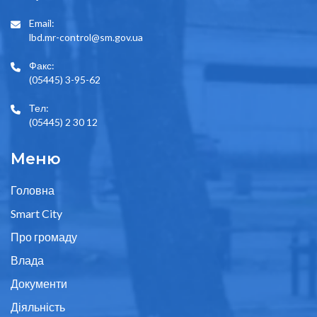
Email:
lbd.mr-control@sm.gov.ua
Факс:
(05445) 3-95-62
Тел:
(05445) 2 30 12
Меню
Головна
Smart City
Про громаду
Влада
Документи
Діяльність