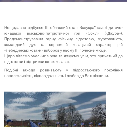
Нещодавно відбувся ІІІ обласний етап Всеукраїнської дитячо-
юнацької військово-патріотичної гри «Сокіл» («Джура»).
Продемонструвавши гарну фізичну підготовку, згуртованість,
командний дух та справжній козацький характер рій
«Лебединські козаки» виборов у ньому ІІІ почесне місце.
Щиро вітаємо учасників рою та дякуємо усім, хто причетний до
підготовки і підтримки юних козачат.
Подібні заходи розвивають у підростаючого покоління
наполегливість, відповідальність і любов до Батьківщини.