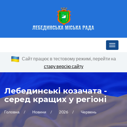
Toggle n
Сайт працює в тестовому режимі, перейти на
стару версію сайту
Лебединські козачата -
серед кращих у регіоні
Головна
Новини
2026
Червень