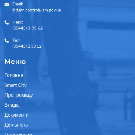
Email:
lbd.mr-control@sm.gov.ua
Факс:
(05445) 3-95-62
Тел:
(05445) 2 30 12
Меню
Головна
Smart City
Про громаду
Влада
Документи
Діяльність
Громадянам