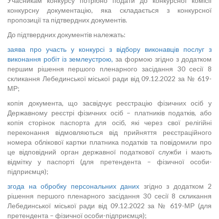
Учасникам конкурсу потрібно подати до конкурсної комісії
конкурсну документацію, яка складається з конкурсної
пропозиції та підтвердних документів.
До підтвердних документів належать:
заява про участь у конкурсі з відбору виконавців послуг з
виконання робіт із землеустрою,
за формою згідно з додатком
першим рішення першого пленарного засідання 30 сесії 8
скликання Лебединської міської ради від 09.12.2022 за № 619-
МР;
копія документа, що засвідчує реєстрацію фізичних осіб у
Державному реєстрі фізичних осіб – платників податків, або
копія сторінок паспорта для осіб, які через свої релігійні
переконання відмовляються від прийняття реєстраційного
номера облікової картки платника податків та повідомили про
це відповідний орган державної податкової служби і мають
відмітку у паспорті (для претендента – фізичної особи-
підприємця);
згода на обробку персональних даних
згідно з додатком 2
рішення першого пленарного засідання 30 сесії 8 скликання
Лебединської міської ради від 09.12.2022 за № 619-МР (для
претендента – фізичної особи-підприємця);