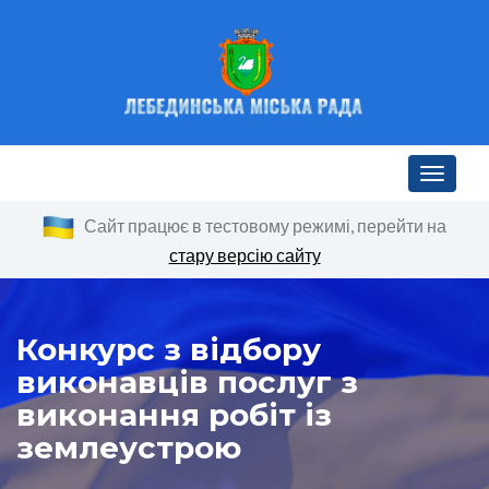
Toggle n
Сайт працює в тестовому режимі, перейти на
стару версію сайту
Конкурс з відбору
виконавців послуг з
виконання робіт із
землеустрою