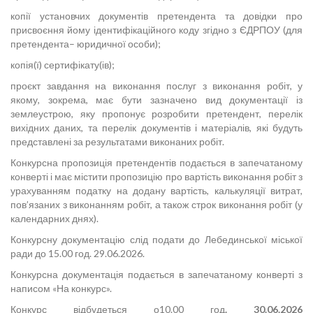
копії установчих документів претендента та довідки про
присвоєння йому ідентифікаційного коду згідно з ЄДРПОУ (для
претендента– юридичної особи);
копія(ї) сертифікату(ів);
проєкт завдання на виконання послуг з виконання робіт, у
якому, зокрема, має бути зазначено вид документації із
землеустрою, яку пропонує розробити претендент, перелік
вихідних даних, та перелік документів і матеріалів, які будуть
представлені за результатами виконаних робіт.
Конкурсна пропозиція претендентів подається в запечатаному
конверті і має містити пропозицію про вартість виконання робіт з
урахуванням податку на додану вартість, калькуляції витрат,
пов’язаних з виконанням робіт, а також строк виконання робіт (у
календарних днях).
Конкурсну документацію слід подати до Лебединської міської
ради до 15.00 год. 29.06.2026.
Конкурсна документація подається в запечатаному конверті з
написом «На конкурс».
Конкурс відбудеться о10.00 год
. 30.06.2026