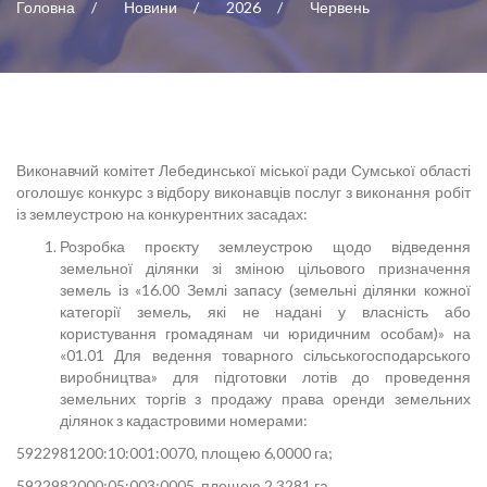
Головна
Новини
2026
Червень
Виконавчий комітет Лебединської міської ради Сумської області
оголошує конкурс з відбору виконавців послуг з виконання робіт
із землеустрою на конкурентних засадах:
Розробка проєкту землеустрою щодо відведення
земельної ділянки зі зміною цільового призначення
земель із «16.00 Землі запасу (земельні ділянки кожної
категорії земель, які не надані у власність або
користування громадянам чи юридичним особам)» на
«01.01 Для ведення товарного сільськогосподарського
виробництва» для підготовки лотів до проведення
земельних торгів з продажу права оренди земельних
ділянок з кадастровими номерами:
5922981200:10:001:0070, площею 6,0000 га;
5922982000:05:003:0005, площею 2,3281 га.