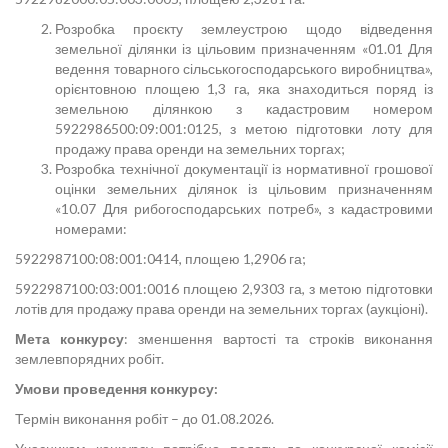
Розробка проєкту землеустрою щодо відведення
земельної ділянки із цільовим призначенням «01.01 Для
ведення товарного сільськогосподарського виробництва»,
орієнтовною площею 1,3 га, яка знаходиться поряд із
земельною ділянкою з кадастровим номером
5922986500:09:001:0125, з метою підготовки лоту для
продажу права оренди на земельних торгах;
Розробка технічної документації із нормативної грошової
оцінки земельних ділянок із цільовим призначенням
«10.07 Для рибогосподарських потреб», з кадастровими
номерами:
5922987100:08:001:0414, площею 1,2906 га;
5922987100:03:001:0016 площею 2,9303 га, з метою підготовки
лотів для продажу права оренди на земельних торгах (аукціоні).
Мета конкурсу
: зменшення вартості та строків виконання
землевпорядних робіт.
Умови проведення конкурсу:
Термін виконання робіт – до 01.08.2026.